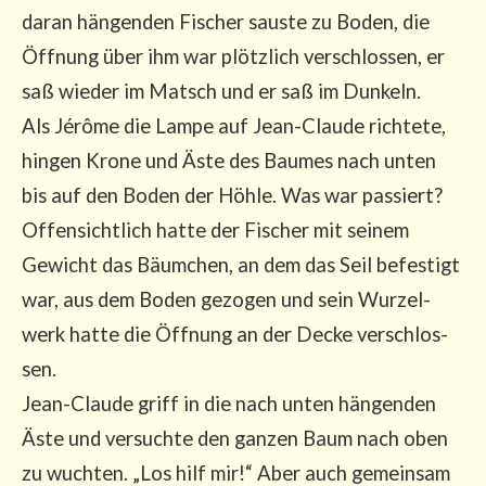
dar­an hän­gen­den Fischer saus­te zu Boden, die
Öff­nung über ihm war plötz­lich ver­schlos­sen, er
saß wie­der im Matsch und er saß im Dun­keln.
Als Jérô­me die Lam­pe auf Jean-Clau­de rich­te­te,
hin­gen Kro­ne und Äste des Bau­mes nach unten
bis auf den Boden der Höh­le. Was war pas­siert?
Offen­sicht­lich hat­te der Fischer mit sei­nem
Gewicht das Bäum­chen, an dem das Seil befes­tigt
war, aus dem Boden gezo­gen und sein Wur­zel­
werk hat­te die Öff­nung an der Decke ver­schlos­
sen.
Jean-Clau­de griff in die nach unten hän­gen­den
Äste und ver­such­te den gan­zen Baum nach oben
zu wuch­ten. „Los hilf mir!“ Aber auch gemein­sam