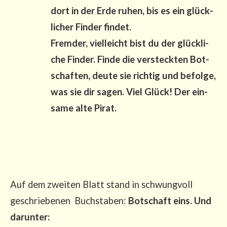
dort in der Erde ruhen, bis es ein glück­
li­cher Fin­der fin­det.
Frem­der, viel­leicht bist du der glück­li­
che Fin­der. Fin­de die ver­steck­ten Bot­
schaf­ten, deu­te sie rich­tig und befol­ge,
was sie dir sagen. Viel Glück! Der ein­
sa­me alte Pirat.
Auf dem zwei­ten Blatt stand in schwung­voll
geschrie­be­nen Buch­sta­ben:
Bot­schaft eins. Und
darunter: