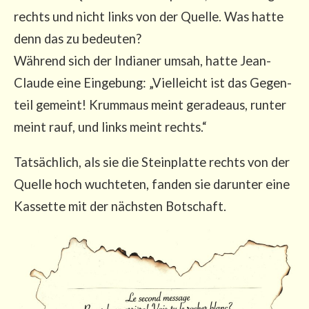
rechts und nicht links von der Quel­le. Was hat­te
denn das zu bedeu­ten?
Wäh­rend sich der India­ner umsah, hat­te Jean-
Clau­de eine Ein­ge­bung: „Viel­leicht ist das Gegen­
teil gemeint! Krum­maus meint gera­de­aus, run­ter
meint rauf, und links meint rechts.“
Tat­säch­lich, als sie die Stein­plat­te rechts von der
Quel­le hoch wuch­te­ten, fan­den sie dar­un­ter eine
Kas­set­te mit der nächs­ten Botschaft.