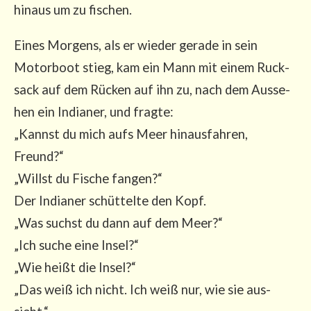
hin­aus um zu fischen.
Eines Mor­gens, als er wie­der gera­de in sein
Motor­boot stieg, kam ein Mann mit einem Ruck­
sack auf dem Rücken auf ihn zu, nach dem Aus­se­
hen ein India­ner, und frag­te:
„Kannst du mich aufs Meer hin­aus­fah­ren,
Freund?“
„Willst du Fische fan­gen?“
Der India­ner schüt­tel­te den Kopf.
„Was suchst du dann auf dem Meer?“
„Ich suche eine Insel?“
„Wie heißt die Insel?“
„Das weiß ich nicht. Ich weiß nur, wie sie aus­