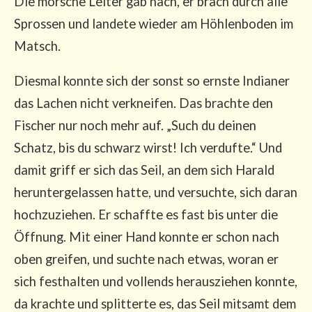
Die mor­sche Lei­ter gab nach, er brach durch alle
Spros­sen und lan­de­te wie­der am Höh­len­bo­den im
Matsch.
Dies­mal konn­te sich der sonst so erns­te India­ner
das Lachen nicht ver­knei­fen. Das brach­te den
Fischer nur noch mehr auf. „Such du dei­nen
Schatz, bis du schwarz wirst! Ich ver­duf­te.“ Und
damit griff er sich das Seil, an dem sich Harald
her­un­ter­ge­las­sen hat­te, und ver­such­te, sich dar­an
hoch­zu­zie­hen. Er schaff­te es fast bis unter die
Öff­nung. Mit einer Hand konn­te er schon nach
oben grei­fen, und such­te nach etwas, wor­an er
sich fest­hal­ten und voll­ends her­aus­zie­hen konn­te,
da krach­te und split­ter­te es, das Seil mit­samt dem