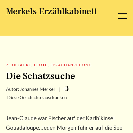
Merkels Erzählkabinett
7–10 JAHRE
,
LEUTE
,
SPRACHANREGUNG
Die Schatzsuche
Autor:
Johannes Merkel
|
Diese Geschichte ausdrucken
Jean-Clau­de war Fischer auf der Kari­bik­in­sel
Goua­d­a­lou­pe. Jeden Mor­gen fuhr er auf die See