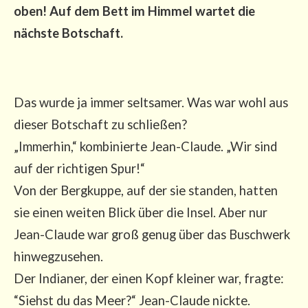
oben! Auf dem Bett im Him­mel war­tet die
nächs­te Botschaft.
Das wur­de ja immer selt­sa­mer. Was war wohl aus
die­ser Bot­schaft zu schlie­ßen?
„Immer­hin,“ kom­bi­nier­te Jean-Clau­de. „Wir sind
auf der rich­ti­gen Spur!“
Von der Berg­kup­pe, auf der sie stan­den, hat­ten
sie einen wei­ten Blick über die Insel. Aber nur
Jean-Clau­de war groß genug über das Busch­werk
hin­weg­zu­se­hen.
Der India­ner, der einen Kopf klei­ner war, frag­te:
“Siehst du das Meer?“ Jean-Clau­de nick­te.