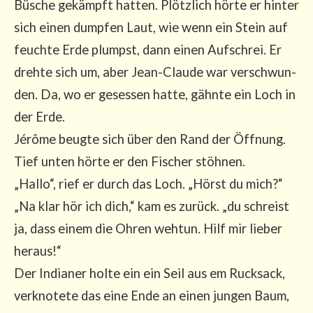
Büsche gekämpft hat­ten. Plötz­lich hör­te er hin­ter
sich einen dump­fen Laut, wie wenn ein Stein auf
feuch­te Erde plumpst, dann einen Auf­schrei. Er
dreh­te sich um, aber Jean-Clau­de war ver­schwun­
den. Da, wo er geses­sen hat­te, gähn­te ein Loch in
der Erde.
Jérô­me beug­te sich über den Rand der Öff­nung.
Tief unten hör­te er den Fischer stöh­nen.
„Hal­lo“, rief er durch das Loch. „Hörst du mich?“
„Na klar hör ich dich,“ kam es zurück. „du schreist
ja, dass einem die Ohren weh­tun. Hilf mir lie­ber
her­aus!“
Der India­ner hol­te ein ein Seil aus em Ruck­sack,
ver­kno­te­te das eine Ende an einen jun­gen Baum,