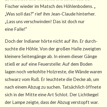
Fischer wie­der im Matsch des Höh­len­bo­dens. „
„Was soll das?“ rief ihm Jean-Clau­de hin­ter­her.
„Lass uns ver­schwin­den! Das ist doch nur
eine Falle!“
Doch der India­ner hör­te nicht auf ihn. Er durch­
such­te die Höh­le. Von der gro­ßen Hal­le zweig­ten
klei­ne­re Sei­ten­gän­ge ab. In einem die­ser Gän­ge
stieß er auf eine Feu­er­stel­le: Auf dem Boden
lagen noch ver­kohl­te Holz­res­te, die Wän­de waren
schwarz vom Ruß. Er leuch­te­te die Decke ab, um
nach einem Abzug zu suchen. Tat­säch­lich öff­ne­te
sich in der Mit­te eine Art Schlot. Der Licht­ke­gel
der Lam­pe zeig­te, dass der Abzug ver­stopft war.