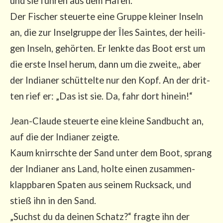
und sie fuh­ren aus dem Hafen.
Der Fischer steu­er­te eine Grup­pe klei­ner Inseln
an, die zur Insel­grup­pe der Îles Sain­tes, der hei­li­
gen Inseln, gehör­ten. Er lenk­te das Boot erst um
die ers­te Insel her­um, dann um die zwei­te,, aber
der India­ner schüt­tel­te nur den Kopf. An der drit­
ten rief er: „Das ist sie. Da, fahr dort hinein!“
Jean-Clau­de steu­er­te eine klei­ne Sand­bucht an,
auf die der India­ner zeig­te.
Kaum knirrsch­te der Sand unter dem Boot, sprang
der India­ner ans Land, hol­te einen zusam­men­
klapp­ba­ren Spa­ten aus sei­nem Ruck­sack, und
stieß ihn in den Sand.
„Suchst du da dei­nen Schatz?“ frag­te ihn der