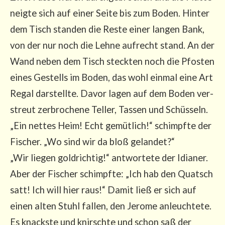
neig­te sich auf einer Sei­te bis zum Boden. Hin­ter
dem Tisch stan­den die Res­te einer lan­gen Bank,
von der nur noch die Leh­ne auf­recht stand. An der
Wand neben dem Tisch steck­ten noch die Pfos­ten
eines Gestells im Boden, das wohl ein­mal eine Art
Regal dar­stell­te. Davor lagen auf dem Boden ver­
streut zer­bro­che­ne Tel­ler, Tas­sen und Schüs­seln.
„Ein net­tes Heim! Echt gemüt­lich!“ schimpf­te der
Fischer. „Wo sind wir da bloß gelan­det?“
„Wir lie­gen gold­rich­tig!“ ant­wor­te­te der Idia­ner.
Aber der Fischer schimpf­te: „Ich hab den Quatsch
satt! Ich will hier raus!“ Damit ließ er sich auf
einen alten Stuhl fal­len, den Jero­me anleuch­te­te.
Es knacks­te und knirsch­te und schon saß der