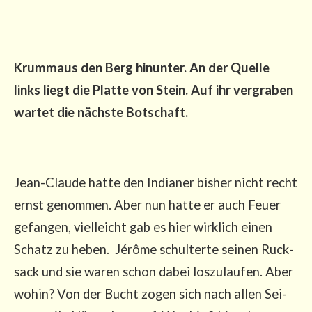
Krum­maus den Berg hin­un­ter. An der Quel­le
links liegt die Plat­te von Stein. Auf ihr ver­gra­ben
war­tet die nächs­te Botschaft.
Jean-Clau­de hat­te den India­ner bis­her nicht recht
ernst genom­men. Aber nun hat­te er auch Feu­er
gefan­gen, viel­leicht gab es hier wirk­lich einen
Schatz zu heben. Jérô­me schul­ter­te sei­nen Ruck­
sack und sie waren schon dabei los­zu­lau­fen. Aber
wohin? Von der Bucht zogen sich nach allen Sei­