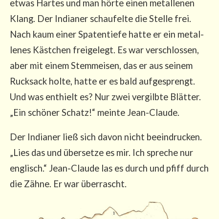
etwas Har­tes und man hör­te einen metal­le­nen
Klang. Der India­ner schau­fel­te die Stel­le frei.
Nach kaum einer Spa­ten­tie­fe hat­te er ein metal­
le­nes Käst­chen frei­ge­legt. Es war ver­schlos­sen,
aber mit einem Stemm­ei­sen, das er aus sei­nem
Ruck­sack hol­te, hat­te er es bald auf­ge­sprengt.
Und was ent­hielt es? Nur zwei ver­gilb­te Blät­ter.
„Ein schö­ner Schatz!“ mein­te Jean-Claude.
Der India­ner ließ sich davon nicht beein­dru­cken.
„Lies das und über­set­ze es mir. Ich spre­che nur
eng­lisch.“ Jean-Clau­de las es durch und pfiff durch
die Zäh­ne. Er war überrascht.