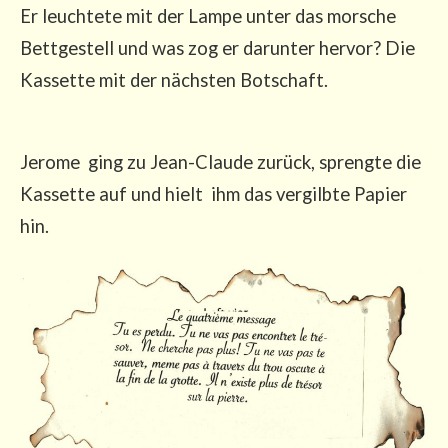
Er leuch­te­te mit der Lam­pe unter das mor­sche
Bett­ge­stell und was zog er dar­un­ter her­vor? Die
Kas­set­te mit der nächs­ten Botschaft.
Jero­me ging zu Jean-Clau­de zurück, spreng­te die
Kas­set­te auf und hielt ihm das ver­gilb­te Papier
hin.