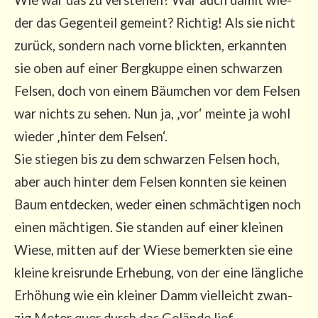
der das Gegen­teil gemeint? Rich­tig! Als sie nicht
zurück, son­dern nach vor­ne blick­ten, erkann­ten
sie oben auf einer Berg­kup­pe einen schwar­zen
Fel­sen, doch von einem Bäum­chen vor dem Fel­sen
war nichts zu sehen. Nun ja, ‚vor‘ mein­te ja wohl
wie­der ‚hin­ter dem Fel­sen‘.
Sie stie­gen bis zu dem schwar­zen Fel­sen hoch,
aber auch hin­ter dem Fel­sen konn­ten sie kei­nen
Baum ent­de­cken, weder einen schmäch­ti­gen noch
einen mäch­ti­gen. Sie stan­den auf einer klei­nen
Wie­se, mit­ten auf der Wie­se bemerk­ten sie eine
klei­ne kreis­run­de Erhe­bung, von der eine läng­li­che
Erhö­hung wie ein klei­ner Damm viel­leicht zwan­
zig Meter quer durch das Gelän­de lief.