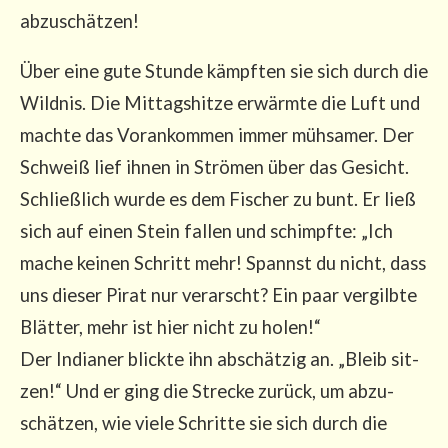
abzuschätzen!
Über eine gute Stun­de kämpf­ten sie sich durch die
Wild­nis. Die Mit­tags­hit­ze erwärm­te die Luft und
mach­te das Vor­an­kom­men immer müh­sa­mer. Der
Schweiß lief ihnen in Strö­men über das Gesicht.
Schließ­lich wur­de es dem Fischer zu bunt. Er ließ
sich auf einen Stein fal­len und schimpf­te: „Ich
mache kei­nen Schritt mehr! Spannst du nicht, dass
uns die­ser Pirat nur ver­arscht? Ein paar ver­gilb­te
Blät­ter, mehr ist hier nicht zu holen!“
Der India­ner blick­te ihn abschät­zig an. „Bleib sit­
zen!“ Und er ging die Stre­cke zurück, um abzu­
schät­zen, wie vie­le Schrit­te sie sich durch die