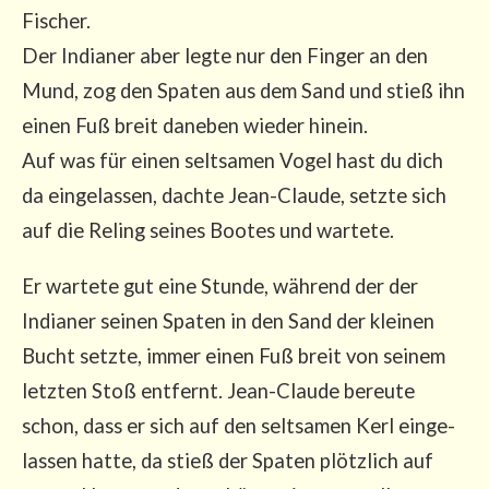
Fischer.
Der India­ner aber leg­te nur den Fin­ger an den
Mund, zog den Spa­ten aus dem Sand und stieß ihn
einen Fuß breit dane­ben wie­der hin­ein.
Auf was für einen selt­sa­men Vogel hast du dich
da ein­ge­las­sen, dach­te Jean-Clau­de, setz­te sich
auf die Reling sei­nes Boo­tes und wartete.
Er war­te­te gut eine Stun­de, wäh­rend der der
India­ner sei­nen Spa­ten in den Sand der klei­nen
Bucht setz­te, immer einen Fuß breit von sei­nem
letz­ten Stoß ent­fernt. Jean-Clau­de bereu­te
schon, dass er sich auf den selt­sa­men Kerl ein­ge­
las­sen hat­te, da stieß der Spa­ten plötz­lich auf