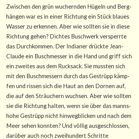
Zwi­schen den grün wuchern­den Hügeln und Berg­
hän­gen war es in einer Rich­tung ein Stück blau­es
Was­ser zu erken­nen. Aber wie soll­ten sie in die­se
Rich­tung gehen? Dich­tes Busch­werk ver­sperr­te
das Durch­kom­men. Der India­ner drück­te Jean-
Clau­de ein Busch­mes­ser in die Hand und griff sich
ein zwei­tes aus dem Ruck­sack. Sie muss­ten sich
mit den Busch­mes­sern durch das Gestrüpp kämp­
fen und ris­sen sich die Haut an den Dor­nen auf,
die auf den Sträu­chern wuch­sen. Aber wie soll­ten
sie die Rich­tung hal­ten, wenn sie über das manns­
ho­he Gestrüpp nicht hin­weg­bli­cken und nach dem
Meer sehen konn­ten? Und völ­lig aus­ge­schlos­sen,
dar­über auch noch zwei­hun­dert Schrit­te