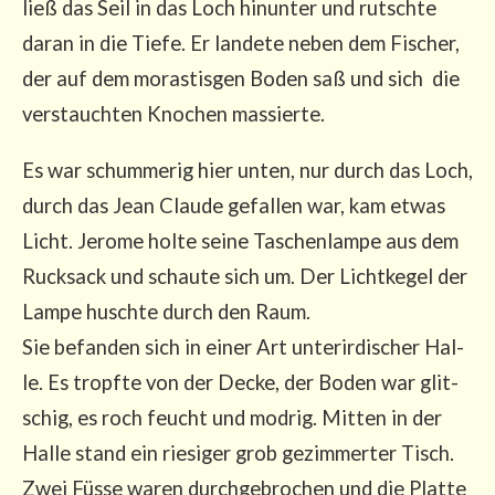
ließ das Seil in das Loch hin­un­ter und rutsch­te
dar­an in die Tie­fe. Er lan­de­te neben dem Fischer,
der auf dem moras­tis­gen Boden saß und sich die
ver­stauch­ten Kno­chen massierte.
Es war schum­me­rig hier unten, nur durch das Loch,
durch das Jean Clau­de gefal­len war, kam etwas
Licht. Jero­me hol­te sei­ne Taschen­lam­pe aus dem
Ruck­sack und schau­te sich um. Der Licht­ke­gel der
Lam­pe husch­te durch den Raum.
Sie befan­den sich in einer Art unter­ir­di­scher Hal­
le. Es tropf­te von der Decke, der Boden war glit­
schig, es roch feucht und mod­rig. Mit­ten in der
Hal­le stand ein rie­si­ger grob gezim­mer­ter Tisch.
Zwei Füs­se waren durch­ge­bro­chen und die Plat­te