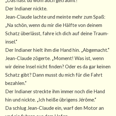
„Das hast du wohl auch geträumt?“
Der India­ner nick­te.
Jean-Clau­de lach­te und mein­te mehr zum Spaß:
„Na schön, wenn du mir die Hälf­te von dei­nem
Schatz über­lässt, fah­re ich dich auf dei­ne Traum­
in­sel.“
Der India­ner hielt ihm die Hand hin. „Abge­macht.“
Jean-Clau­de zöger­te. „Moment! Was ist, wenn
wir dei­ne Insel nicht fin­den? Oder es da gar kei­nen
Schatz gibt? Dann musst du mich für die Fahrt
bezah­len.“
Der India­ner streck­te ihm immer noch die Hand
hin und nick­te. „Ich hei­ße übri­gens Jérô­me.“
Da schlug Jean-Clau­de ein, warf den Motor an