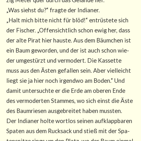
„Was siehst du?“ frag­te der India­ner.
„Halt mich bit­te nicht für blöd!“ ent­rüs­te­te sich
der Fischer. „Offen­sicht­lich schon ewig her, dass
der alte Pirat hier haus­te. Aus dem Bäum­chen ist
ein Baum gewor­den, und der ist auch schon wie­
der umge­stürzt und ver­mo­dert. Die Kas­set­te
muss aus den Ästen gefal­len sein. Aber viel­leicht
liegt sie ja hier noch irgend­wo am Boden.“ Und
damit unter­such­te er die Erde am obe­ren Ende
des ver­mo­der­ten Stam­mes, wo sich einst die Äste
des Baum­rie­sen aus­ge­brei­tet haben muss­ten.
Der India­ner hol­te wort­los sei­nen auf­klapp­ba­ren
Spa­ten aus dem Ruck­sack und stieß mit der Spa­
ten­spit­ze rings um den Platz, wo der Baum ein­mal