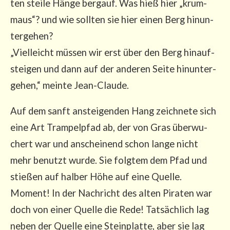
ten stei­le Hän­ge berg­auf. Was hieß hier „krum­
maus“? und wie soll­ten sie hier einen Berg hin­un­
ter­ge­hen?
„Viel­leicht müs­sen wir erst über den Berg hin­auf­
stei­gen und dann auf der ande­ren Sei­te hin­un­ter­
ge­hen,“ mein­te Jean-Claude.
Auf dem sanft anstei­gen­den Hang zeich­ne­te sich
eine Art Tram­pel­pfad ab, der von Gras über­wu­
chert war und anschei­nend schon lan­ge nicht
mehr benutzt wur­de. Sie folg­tem dem Pfad und
stie­ßen auf hal­ber Höhe auf eine Quel­le.
Moment! In der Nach­richt des alten Pira­ten war
doch von einer Quel­le die Rede! Tat­säch­lich lag
neben der Quel­le eine Stein­plat­te, aber sie lag