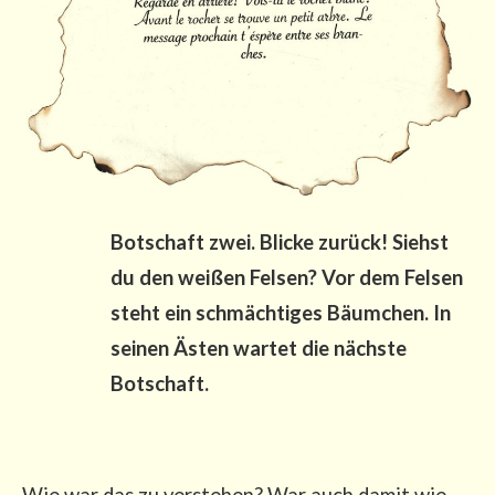
Bot­schaft zwei. Bli­cke zurück! Siehst
du den wei­ßen Fel­sen? Vor dem Fel­sen
steht ein schmäch­ti­ges Bäum­chen. In
sei­nen Ästen war­tet die nächs­te
Botschaft.
Wie war das zu ver­ste­hen? War auch damit wie­