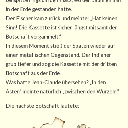
in der Erde gestan­den hat­te.
Der Fischer kam zurück und mein­te: „Hat kei­nen
Sinn! Die Kas­set­te ist sicher längst mit­samt der
Bot­schaft ver­gam­melt.“
In die­sem Moment stieß der Spa­ten wie­der auf
einen metal­li­schen Gegen­stand. Der India­ner
grub tie­fer und zog die Kas­set­te mit der drit­ten
Bot­schaft aus der Erde.
Was hat­te Jean-Clau­de über­se­hen? „In den
Ästen“ mein­te natür­lich „zwi­schen den Wurzeln.“
Die nächs­te Bot­schaft lautete: