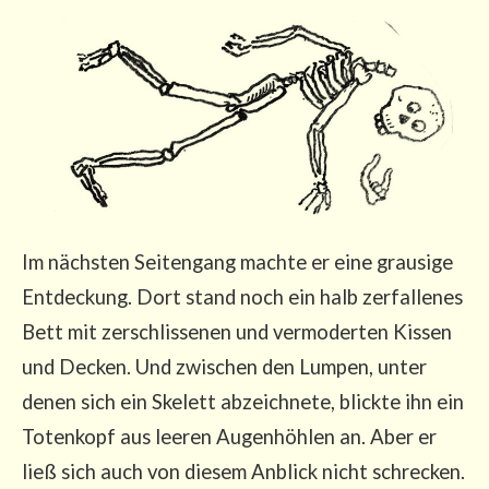
Im nächs­ten Sei­ten­gang mach­te er eine grau­si­ge
Ent­de­ckung. Dort stand noch ein halb zer­fal­le­nes
Bett mit zer­schlis­se­nen und ver­mo­der­ten Kis­sen
und Decken. Und zwi­schen den Lum­pen, unter
denen sich ein Ske­lett abzeich­ne­te, blick­te ihn ein
Toten­kopf aus lee­ren Augen­höh­len an. Aber er
ließ sich auch von die­sem Anblick nicht schre­cken.