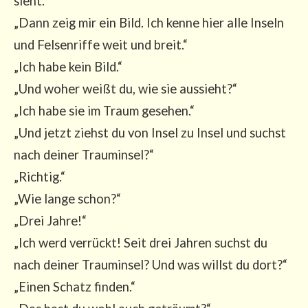
sieht.“
„Dann zeig mir ein Bild. Ich ken­ne hier alle Inseln
und Fel­sen­rif­fe weit und breit.“
„Ich habe kein Bild.“
„Und woher weißt du, wie sie aus­sieht?“
„Ich habe sie im Traum gese­hen.“
„Und jetzt ziehst du von Insel zu Insel und suchst
nach dei­ner Traum­in­sel?“
„Rich­tig.“
„Wie lan­ge schon?“
„Drei Jah­re!“
„Ich werd ver­rückt! Seit drei Jah­ren suchst du
nach dei­ner Traum­in­sel? Und was willst du dort?“
„Einen Schatz fin­den.“