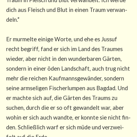
dich aus Fleisch und Blut in einen Traum ver­wan­
deln.“
Er mur­mel­te eini­ge Wor­te, und ehe es Jus­suf
recht begriff, fand er sich im Land des Trau­mes
wie­der, aber nicht in den wun­der­ba­ren Gär­ten,
son­dern in einer öden Land­schaft, auch trug nicht
mehr die rei­chen Kauf­manns­ge­wän­der, son­dern
sei­ne arm­se­li­gen Fischer­lum­pen aus Bag­dad. Und
er mach­te sich auf, die Gär­ten des Traums zu
suchen, durch die er so oft gewan­delt war, aber
wohin er sich auch wand­te, er konn­te sie nicht fin­
den. Schließ­lich warf er sich müde und ver­zwei­
felt auf die Erde.