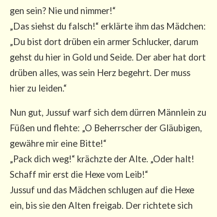
gen sein? Nie und nim­mer!“
„Das siehst du falsch!“ erklär­te ihm das Mäd­chen:
„Du bist dort drü­ben ein armer Schlu­cker, dar­um
gehst du hier in Gold und Sei­de. Der aber hat dort
drü­ben alles, was sein Herz begehrt. Der muss
hier zu leiden.“
Nun gut, Jus­suf warf sich dem dür­ren Männ­lein zu
Füßen und fleh­te: „O Beherr­scher der Gläu­bi­gen,
gewäh­re mir eine Bit­te!“
„Pack dich weg!“ krächz­te der Alte. „Oder halt!
Schaff mir erst die Hexe vom Leib!“
Jus­suf und das Mäd­chen schlu­gen auf die Hexe
ein, bis sie den Alten frei­gab. Der rich­te­te sich