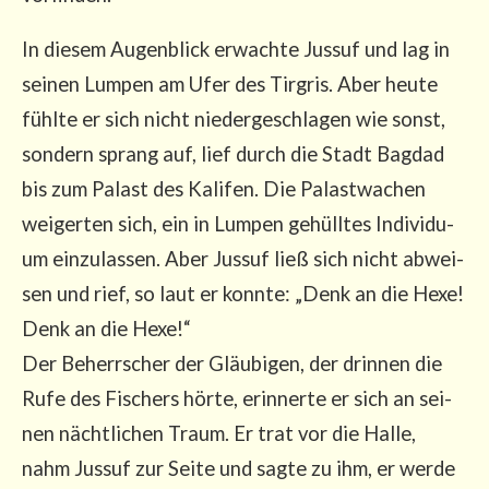
In die­sem Augen­blick erwach­te Jus­suf und lag in
sei­nen Lum­pen am Ufer des Tir­gris. Aber heu­te
fühl­te er sich nicht nie­der­ge­schla­gen wie sonst,
son­dern sprang auf, lief durch die Stadt Bag­dad
bis zum Palast des Kali­fen. Die Palast­wa­chen
wei­ger­ten sich, ein in Lum­pen gehüll­tes Indi­vi­du­
um ein­zu­las­sen. Aber Jus­suf ließ sich nicht abwei­
sen und rief, so laut er konn­te: „Denk an die Hexe!
Denk an die Hexe!“
Der Beherr­scher der Gläu­bi­gen, der drin­nen die
Rufe des Fischers hör­te, erin­ner­te er sich an sei­
nen nächt­li­chen Traum. Er trat vor die Hal­le,
nahm Jus­suf zur Sei­te und sag­te zu ihm, er wer­de