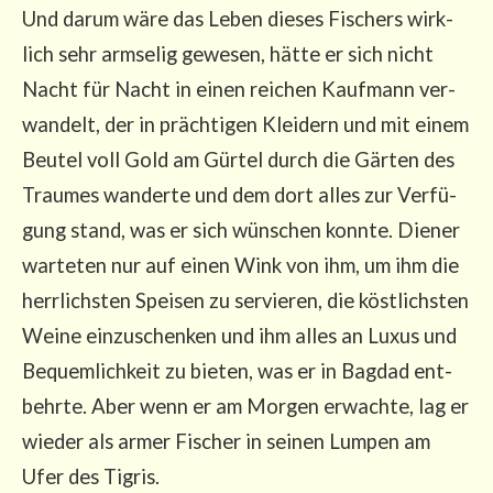
Und dar­um wäre das Leben die­ses Fischers wirk­
lich sehr arm­se­lig gewe­sen, hät­te er sich nicht
Nacht für Nacht in einen rei­chen Kauf­mann ver­
wan­delt, der in präch­ti­gen Klei­dern und mit einem
Beu­tel voll Gold am Gür­tel durch die Gär­ten des
Trau­mes wan­der­te und dem dort alles zur Ver­fü­
gung stand, was er sich wün­schen konn­te. Die­ner
war­te­ten nur auf einen Wink von ihm, um ihm die
herr­lichs­ten Spei­sen zu ser­vie­ren, die köst­lichs­ten
Wei­ne ein­zu­schen­ken und ihm alles an Luxus und
Bequem­lich­keit zu bie­ten, was er in Bag­dad ent­
behr­te. Aber wenn er am Mor­gen erwach­te, lag er
wie­der als armer Fischer in sei­nen Lum­pen am
Ufer des Tigris.