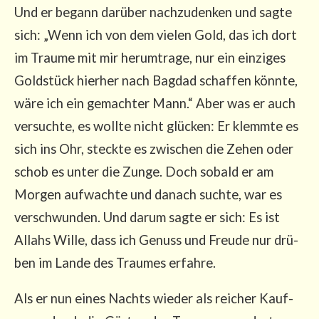
Und er begann dar­über nach­zu­den­ken und sag­te
sich: „Wenn ich von dem vie­len Gold, das ich dort
im Trau­me mit mir her­um­tra­ge, nur ein ein­zi­ges
Gold­stück hier­her nach Bag­dad schaf­fen könn­te,
wäre ich ein gemach­ter Mann.“ Aber was er auch
ver­such­te, es woll­te nicht glü­cken: Er klemm­te es
sich ins Ohr, steck­te es zwi­schen die Zehen oder
schob es unter die Zun­ge. Doch sobald er am
Mor­gen auf­wach­te und danach such­te, war es
ver­schwun­den. Und dar­um sag­te er sich: Es ist
Allahs Wil­le, dass ich Genuss und Freu­de nur drü­
ben im Lan­de des Trau­mes erfahre.
Als er nun eines Nachts wie­der als rei­cher Kauf­