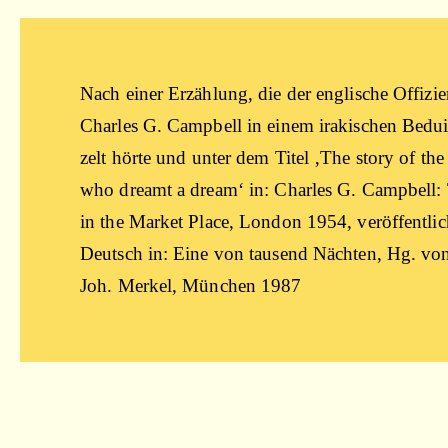
Nach einer Erzäh­lung, die der eng­li­sche Offi­zie
Charles G. Camp­bell in einem ira­ki­schen Bedui
zelt hör­te und unter dem Titel ‚The sto­ry of th
who dreamt a dream‘ in: Charles G. Camp­bell:
in the Mar­ket Place, Lon­don 1954, ver­öf­fent­lich
Deutsch in: Eine von tau­send Näch­ten, Hg. vo
Joh. Mer­kel, Mün­chen 1987