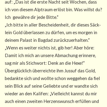
auf: „Das ist die ers­te Nacht seit Wochen, dass
ich von die­sem Alp­traum erlöst bin. Was willst du?
Ich gewäh­re dir jede Bit­te.“
„Ich bit­te in aller Beschei­den­heit, dir die­ses Säck­
lein Gold über­las­sen zu dür­fen, um es mor­gen in
dei­nem Palast in Bag­dad zurück­zu­er­hal­ten.“
„Wenn es wei­ter nichts ist, gib her! Aber höre:
Damit ich mich an unse­re Abma­chung erin­ne­re,
sag mir als Stich­wort: Denk an die Hexe!“
Über­glück­lich über­reich­te ihm Jus­suf das Gold,
bedank­te sich und woll­te schon weg­ge­hen da fiel
sein Blick auf sei­ne Gelieb­te und er wand­te sich
wie­der an den Kali­fen: „Viel­leicht kannst du mir
auch einen zwei­ten Her­zens­wunsch erfül­len und