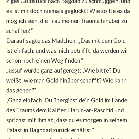
zi­ges Gold­stück nach Bag­dad zu schmug­geln, und
es ist mir doch nie­mals geglückt! Wie soll­te es da
mög­lich sein, die Frau mei­ner Träu­me hin­über zu
schaf­fen!“
Dar­auf sag­te das Mäd­chen: „Das mit dem Gold
ist ein­fach, und was mich betrifft, da wer­den wir
schon noch einen Weg fin­den.“
Jus­suf wur­de ganz auf­ge­regt: „Wie bit­te? Du
weißt, wie man Gold hin­über schafft? Wie kann
das gehen?“
„Ganz ein­fach. Du über­gibst dein Gold im Lan­de
des Traums dem Kali­fen Harun-ar-Rasch­id und
sprichst mit ihm ab, dass du es mor­gen in sei­nem
Palast in Bagh­dad zurück erhältst.“