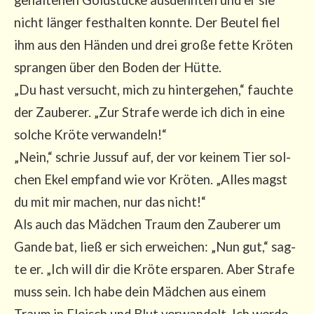
nicht län­ger fest­hal­ten konn­te. Der Beu­tel fiel
ihm aus den Hän­den und drei gro­ße fet­te Krö­ten
spran­gen über den Boden der Hüt­te.
„Du hast ver­sucht, mich zu hin­ter­ge­hen,“ fauch­te
der Zau­be­rer. „Zur Stra­fe wer­de ich dich in eine
sol­che Krö­te ver­wan­deln!“
„Nein,“ schrie Jus­suf auf, der vor kei­nem Tier sol­
chen Ekel emp­fand wie vor Krö­ten. „Alles magst
du mit mir machen, nur das nicht!“
Als auch das Mäd­chen Traum den Zau­be­rer um
Gan­de bat, ließ er sich erwei­chen: „Nun gut,“ sag­
te er. „Ich will dir die Krö­te erspa­ren. Aber Stra­fe
muss sein. Ich habe dein Mäd­chen aus einem
Traum in Fleisch und Blut ver­wan­delt. Ich wer­de