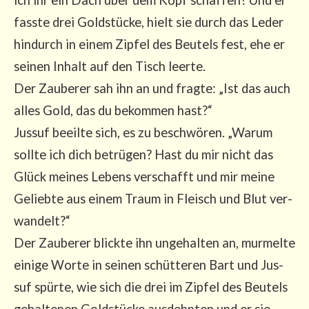
fass­te drei Gold­stü­cke, hielt sie durch das Leder
hin­durch in einem Zip­fel des Beu­tels fest, ehe er
sei­nen Inhalt auf den Tisch leer­te.
Der Zau­be­rer sah ihn an und frag­te: „Ist das auch
alles Gold, das du bekom­men hast?“
Jus­suf beeil­te sich, es zu beschwö­ren. „War­um
soll­te ich dich betrü­gen? Hast du mir nicht das
Glück mei­nes Lebens ver­schafft und mir mei­ne
Gelieb­te aus einem Traum in Fleisch und Blut ver­
wan­delt?“
Der Zau­be­rer blick­te ihn unge­hal­ten an, mur­mel­te
eini­ge Wor­te in sei­nen schüt­te­ren Bart und Jus­
suf spür­te, wie sich die drei im Zip­fel des Beu­tels
gehal­te­nen Gold­stü­cke aus­dehn­ten und er sie