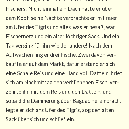
Fischers! Nicht ein­mal ein Dach hat­te er über
dem Kopf, sei­ne Näch­te ver­brach­te er im Frei­en
am Ufer des Tigris und alles, was er besaß, war
Fischer­netz und ein alter löch­ri­ger Sack. Und ein
Tag ver­ging für ihn wie der ande­re! Nach dem
Auf­wa­chen fing er drei Fische. Zwei davon ver­
kauf­te er auf dem Markt, dafür erstand er sich
eine Scha­le Reis und eine Hand voll Dat­teln, briet
sich am Nach­mit­tag den ver­blie­be­nen Fisch, ver­
zehr­te ihn mit dem Reis und den Dat­teln, und
sobald die Däm­me­rung über Bag­dad her­ein­brach,
leg­te er sich ans Ufer des Tigris, zog den alten
Sack über sich und schlief ein.