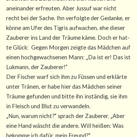
anein­an­der erfreu­ten. Aber Jus­suf war nicht
recht bei der Sache. Ihn ver­folg­te der Gedan­ke, er
kön­ne am Ufer des Tigris auf­wa­chen, ehe die­ser
Zau­be­rer ins Land der Träu­me käme. Doch er hat­
te Glück: Gegen Mor­gen zeig­te das Mäd­chen auf
einen hoch­ge­wach­se­nen Mann: „Da ist er! Das ist
Luk­mann, der Zau­be­rer!“
Der Fischer warf sich ihm zu Füs­sen und erklär­te
unter Trä­nen, er habe hier das Mäd­chen sei­ner
Träu­me gefun­den und bit­te ihn instän­dig, sie ihm
in Fleisch und Blut zu ver­wan­deln.
„Nun, war­um nicht?“ sprach der Zau­be­rer. „Aber
eine Hand wäscht die ande­re. Will hei­ßen: Was
bekom­me ich dafür, mein Freund?“