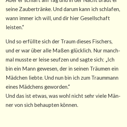
sei­ne Zau­ber­trän­ke. Und dar­um kann ich schla­fen,
wann immer ich will, und dir hier Gesell­schaft
leisten.“
Und so erfüll­te sich der Traum die­ses Fischers,
und er war über alle Maßen glück­lich. Nur manch­
mal muss­te er lei­se seuf­zen und sag­te sich: „Ich
bin ein Mann gewe­sen, der in sei­nen Träu­men ein
Mäd­chen lieb­te. Und nun bin ich zum Traum­mann
eines Mäd­chens gewor­den.“
Und das ist etwas, was wohl nicht sehr vie­le Män­
ner von sich behaup­ten können.