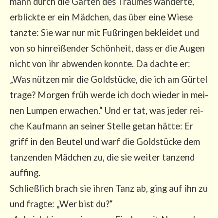
mann durch die Gär­ten des Trau­mes wan­der­te,
erblick­te er ein Mäd­chen, das über eine Wie­se
tanz­te: Sie war nur mit Fuß­rin­gen beklei­det und
von so hin­rei­ßen­der Schön­heit, dass er die Augen
nicht von ihr abwen­den konn­te. Da dach­te er:
„Was nüt­zen mir die Gold­stü­cke, die ich am Gür­tel
tra­ge? Mor­gen früh wer­de ich doch wie­der in mei­
nen Lum­pen erwa­chen.“ Und er tat, was jeder rei­
che Kauf­mann an sei­ner Stel­le getan hät­te: Er
griff in den Beu­tel und warf die Gold­stü­cke dem
tan­zen­den Mäd­chen zu, die sie wei­ter tan­zend
auf­fing.
Schließ­lich brach sie ihren Tanz ab, ging auf ihn zu
und frag­te: „Wer bist du?“