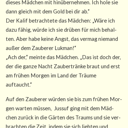
die­ses Mäd­chen mit hin­über­neh­men. Ich hole sie
dann gleich mit dem Gold bei dir ab.“
Der Kalif betrach­te­te das Mäd­chen: „Wäre ich
dazu fähig, wür­de ich sie drü­ben für mich behal­
ten. Aber habe kei­ne Angst, das ver­mag nie­mand
außer dem Zau­be­rer Luk­man!“
„Ach der,“ mein­te das Mäd­chen. „Das ist doch der,
der die gan­ze Nacht Zau­ber­trän­ke braut und erst
am frü­hen Mor­gen im Land der Träu­me
auftaucht.“
Auf den Zau­be­rer wür­den sie bis zum frü­hen Mor­
gen war­ten müs­sen, Jus­suf ging mit dem Mäd­
chen zurück in die Gär­ten des Traums und sie ver­
brach­ten die Zeit, indem sie sich lieb­ten und