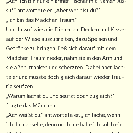
„Ach, ich bin nur ein armer Fischer mit Namen Jus­
suf,“ ant­wor­te­te er. „Aber wer bist du?“
„Ich bin das Mäd­chen Traum.“
Und Jus­suf wies die Die­ner an, Decken und Kis­sen
auf der Wie­se aus­zu­brei­ten, dazu Spei­sen und
Geträn­ke zu brin­gen, ließ sich dar­auf mit dem
Mäd­chen Traum nie­der, nahm sie in den Arm und
sie aßen, tran­ken und scherz­ten. Dabei aber lach­
te er und muss­te doch gleich dar­auf wie­der trau­
rig seuf­zen.
„War­um lachst du und seufzt doch zugleich?“
frag­te das Mäd­chen.
„Ach weißt du,“ ant­wor­te­te er. „Ich lache, wenn
ich dich anse­he, denn noch nie habe ich solch ein