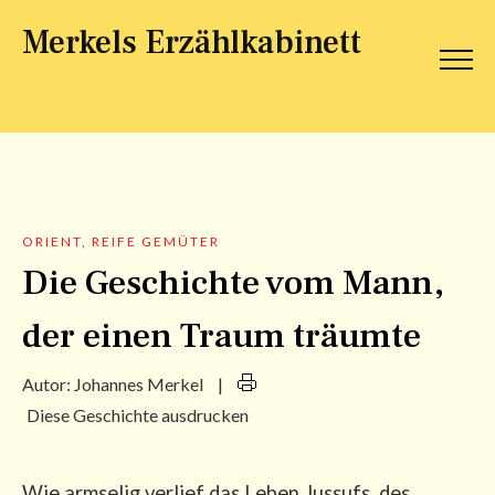
Merkels Erzählkabinett
ORIENT
,
REIFE GEMÜTER
Die Geschichte vom Mann,
der einen Traum träumte
Autor:
Johannes Merkel
|
Diese Geschichte ausdrucken
Wie arm­se­lig ver­lief das Leben Jus­sufs, des