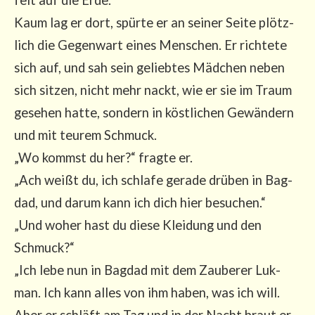
Kaum lag er dort, spür­te er an sei­ner Sei­te plötz­
lich die Gegen­wart eines Men­schen. Er rich­te­te
sich auf, und sah sein gelieb­tes Mäd­chen neben
sich sit­zen, nicht mehr nackt, wie er sie im Traum
gese­hen hat­te, son­dern in köst­li­chen Gewän­dern
und mit teu­rem Schmuck.
„Wo kommst du her?“ frag­te er.
„Ach weißt du, ich schla­fe gera­de drü­ben in Bag­
dad, und dar­um kann ich dich hier besu­chen.“
„Und woher hast du die­se Klei­dung und den
Schmuck?“
„Ich lebe nun in Bag­dad mit dem Zau­be­rer Luk­
man. Ich kann alles von ihm haben, was ich will.
Aber er schläft am Tag und in der Nacht braut er