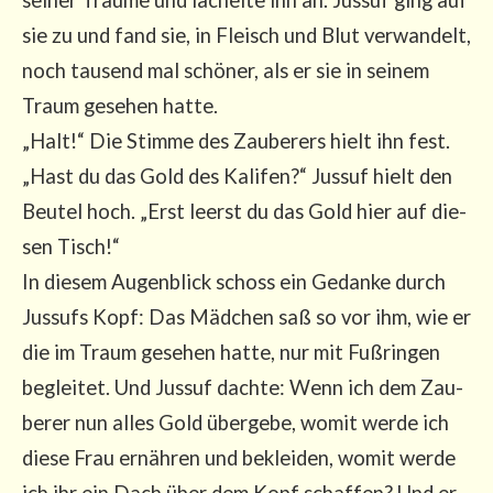
sie zu und fand sie, in Fleisch und Blut ver­wan­delt,
noch tau­send mal schö­ner, als er sie in sei­nem
Traum gese­hen hat­te.
„Halt!“ Die Stim­me des Zau­be­rers hielt ihn fest.
„Hast du das Gold des Kali­fen?“ Jus­suf hielt den
Beu­tel hoch. „Erst leerst du das Gold hier auf die­
sen Tisch!“
In die­sem Augen­blick schoss ein Gedan­ke durch
Jus­sufs Kopf: Das Mäd­chen saß so vor ihm, wie er
die im Traum gese­hen hat­te, nur mit Fuß­rin­gen
beglei­tet. Und Jus­suf dach­te: Wenn ich dem Zau­
be­rer nun alles Gold über­ge­be, womit wer­de ich
die­se Frau ernäh­ren und beklei­den, womit wer­de
ich ihr ein Dach über dem Kopf schaf­fen? Und er