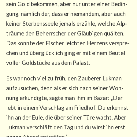
sein Gold bekom­men, aber nur unter einer Bedin­
gung, näm­lich der, dass er nie­man­dem, aber auch
kei­ner Ster­bens­see­le jemals erzäh­le, wel­che Alp­
träu­me den Beherr­scher der Gläu­bi­gen quäl­ten.
Das konn­te der Fischer leich­ten Her­zens ver­spre­
chen und über­glück­lich ging er mit einem Beu­tel
vol­ler Gold­stü­cke aus dem Palast.
Es war noch viel zu früh, den Zau­be­rer Luk­man
auf­zu­su­chen, denn als er sich nach sei­ner Woh­
nung erkun­dig­te, sag­te man ihm im Bazar: „Der
lebt in einem Ver­schlag am Fried­hof. Du erkennst
ihn an der Eule, die über sei­ner Türe wacht. Aber
Luk­man ver­schläft den Tag und du wirst ihn erst
gegen Abend antref­fen.“