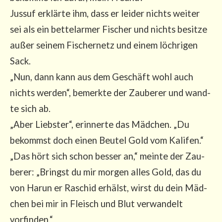
Jus­suf erklär­te ihm, dass er lei­der nichts wei­ter
sei als ein bet­tel­ar­mer Fischer und nichts besit­ze
außer sei­nem Fischer­netz und einem löch­ri­gen
Sack.
„Nun, dann kann aus dem Geschäft wohl auch
nichts wer­den“, bemerk­te der Zau­be­rer und wand­
te sich ab.
„Aber Liebs­ter“, erin­ner­te das Mäd­chen. „Du
bekommst doch einen Beu­tel Gold vom Kali­fen.“
„Das hört sich schon bes­ser an,“ mein­te der Zau­
be­rer: „Bringst du mir mor­gen alles Gold, das du
von Harun er Rasch­id erhälst, wirst du dein Mäd­
chen bei mir in Fleisch und Blut ver­wan­delt
vorfinden.“