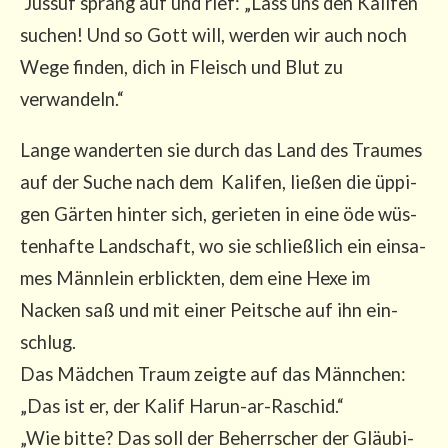
Jus­suf sprang auf und rief: „Lass uns den Kali­fen
suchen! Und so Gott will, wer­den wir auch noch
Wege fin­den, dich in Fleisch und Blut zu
verwandeln.“
Lan­ge wan­der­ten sie durch das Land des Trau­mes
auf der Suche nach dem Kali­fen, lie­ßen die üppi­
gen Gär­ten hin­ter sich, gerie­ten in eine öde wüs­
ten­haf­te Land­schaft, wo sie schließ­lich ein ein­sa­
mes Männ­lein erblick­ten, dem eine Hexe im
Nacken saß und mit einer Peit­sche auf ihn ein­
schlug.
Das Mäd­chen Traum zeig­te auf das Männ­chen:
„Das ist er, der Kalif Harun-ar-Rasch­id.“
„Wie bit­te? Das soll der Beherr­scher der Gläu­bi­