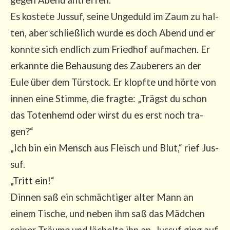
Es kos­te­te Jus­suf, sei­ne Unge­duld im Zaum zu hal­
ten, aber schließ­lich wur­de es doch Abend und er
konn­te sich end­lich zum Fried­hof auf­ma­chen. Er
erkann­te die Behau­sung des Zau­be­rers an der
Eule über dem Tür­stock. Er klopf­te und hör­te von
innen eine Stim­me, die frag­te: „Trägst du schon
das Toten­hemd oder wirst du es erst noch tra­
gen?“
„Ich bin ein Mensch aus Fleisch und Blut,“ rief Jus­
suf.
„Tritt ein!“
Din­nen saß ein schmäch­ti­ger alter Mann an
einem Tische, und neben ihm saß das Mäd­chen
sei­ner Träu­me und lächel­te ihn an. Jus­suf ging auf