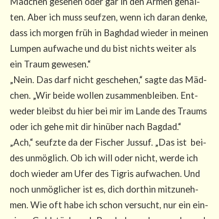
Mäd­chen gese­hen oder gar in den Armen gehal­
ten. Aber ich muss seuf­zen, wenn ich dar­an den­ke,
dass ich mor­gen früh in Bagh­dad wie­der in mei­nen
Lum­pen auf­wa­che und du bist nichts wei­ter als
ein Traum gewe­sen.“
„Nein. Das darf nicht gesche­hen,“ sag­te das Mäd­
chen. „Wir bei­de wol­len zusam­men­blei­ben. Ent­
we­der bleibst du hier bei mir im Lan­de des Traums
oder ich gehe mit dir hin­über nach Bag­dad.“
„Ach,“ seufz­te da der Fischer Jus­suf. „Das ist bei­
des unmög­lich. Ob ich will oder nicht, wer­de ich
doch wie­der am Ufer des Tigris auf­wa­chen. Und
noch unmög­li­cher ist es, dich dort­hin mit­zu­neh­
men. Wie oft habe ich schon ver­sucht, nur ein ein­