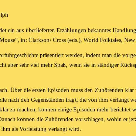
olph
det ein aus über­lie­fer­ten Erzäh­lun­gen bekann­tes Hand­lungs
Mou­se“, in: Clarkson/ Cross (eds.), World Folk­ta­les, Ne
führ­ge­schich­te prä­sen­tiert wer­den, indem man die vor­ge­
macht aber sehr viel mehr Spaß, wenn sie in stän­di­ger Rück­
fach. Über die ers­ten Epi­so­den muss den Zuhö­ren­den kla
l­le nach den Gegen­stän­den fragt, die von ihm ver­langt wer
 klar zu machen, kön­nen eini­ge Epi­so­den mehr berich­tet 
Danach kön­nen die Zuhö­ren­den vor­schla­gen, wohin er jetzt l
ihm als Vor­leis­tung ver­langt wird.