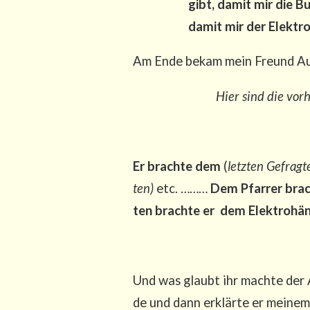
gibt, damit mir die Buc
damit mir der Elek­tro­
Am Ende bekam mein Freund Augu
Hier sind die vor­
Er brach­te dem
(
letz­ten Gefrag­t
ten)
etc. ………
Dem Pfar­rer brach
ten brach­te er dem Elek­tro­hä
Und was glaubt ihr mach­te der 
de und dann erklär­te er mei­ne