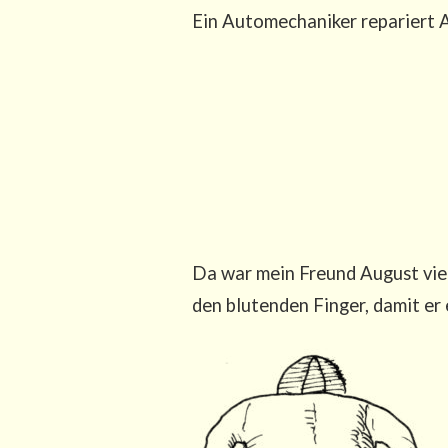
Ein Auto­me­cha­ni­ker repa­riert 
Da war mein Freund August viel­
den blu­ten­den Fin­ger, damit er 