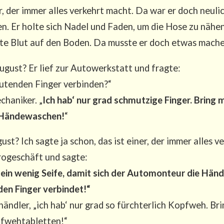
, der immer alles ver­kehrt macht. Da war er doch neu­li
sen. Er hol­te sich Nadel und Faden, um die Hose zu nähen,
f­te Blut auf den Boden. Da muss­te er doch etwas machen
ust? Er lief zur Auto­werk­statt und frag­te:
u­ten­den Fin­ger ver­bin­den?“
ha­ni­ker. „
Ich hab‘ nur grad schmut­zi­ge Fin­ger. Bring m
Hän­de­wa­schen!
“
t? Ich sag­te ja schon, das ist einer, der immer alles ve
ro­ge­schäft und sag­te:
ir ein wenig Sei­fe, damit sich der Auto­mon­teur die Hän­
en Fin­ger ver­bin­det!“
händ­ler, „ich hab‘ nur grad so fürch­ter­lich Kopf­weh. Br
pfwehtabletten!“