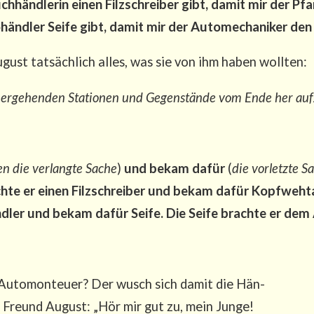
h­händ­le­rin einen Filz­schrei­ber gibt, damit mir der Pfar
händ­ler Sei­fe gibt, damit mir der Auto­me­cha­ni­ker den
st tat­säch­lich alles, was sie von ihm haben wollten:
her­ge­hen­den Sta­tio­nen und Gegen­stän­de vom Ende her au
en die ver­lang­te Sache
)
und bekam dafür
(
die vor­letz­te 
­te er einen Filz­schrei­ber und bekam dafür Kopf­weh­ta­
nd­ler und bekam dafür Sei­fe. Die Sei­fe brach­te er 
Auto­mon­teu­er? Der wusch sich damit die Hän­
m Freund August: „Hör mir gut zu, mein Jun­ge!