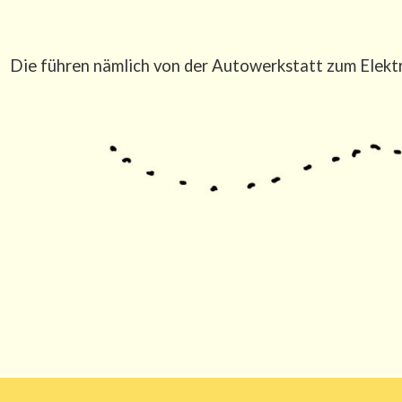
Die füh­ren näm­lich von der Auto­werk­statt zum Elek­