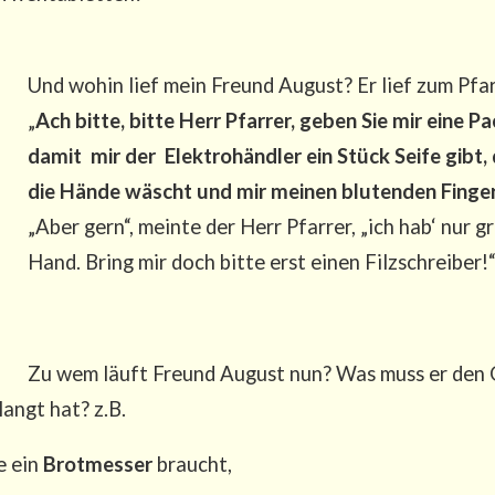
Und wohin lief mein Freund August? Er lief zum Pfar­r
„
Ach bit­te, bit­te Herr Pfar­rer, geben Sie mir eine P
damit mir der Elek­tro­händ­ler ein Stück Sei­fe gibt
die Hän­de wäscht und mir mei­nen blu­ten­den Fin­ger 
„Aber gern“, mein­te der Herr Pfar­rer, „ich hab‘ nur gr
Hand. Bring mir doch bit­te erst einen Filzschreiber!
Zu wem läuft Freund August nun? Was muss er den Ge
langt hat? z.B.
ie ein
Brot­mes­ser
braucht,