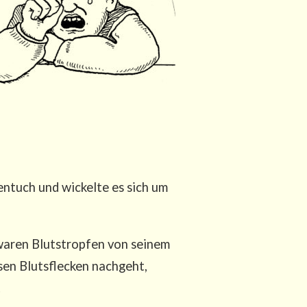
n­tuch und wickel­te es sich um
aren Bluts­trop­fen von sei­nem
sen Bluts­fle­cken nach­geht,
.