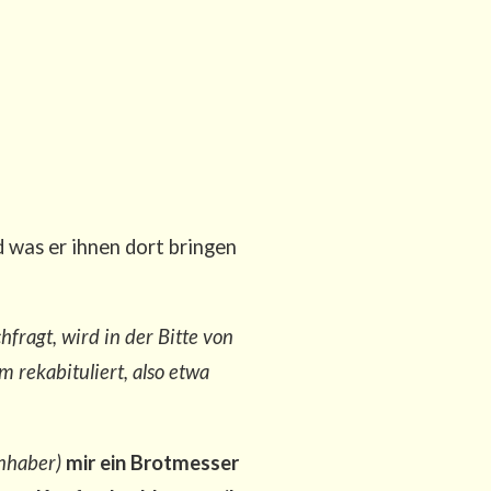
d was er ihnen dort brin­gen
­fragt, wird in der Bit­te von
 reka­bi­tu­liert, also etwa
Inha­ber)
mir
ein Brot­mes­ser