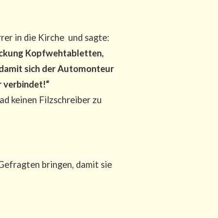
er in die Kir­che und sag­te:
ackung Kopf­weh­ta­blet­ten,
, damit sich der Auto­mon­teur
ver­bin­det!“
ad kei­nen Filz­schrei­ber zu
“
frag­ten brin­gen, damit sie