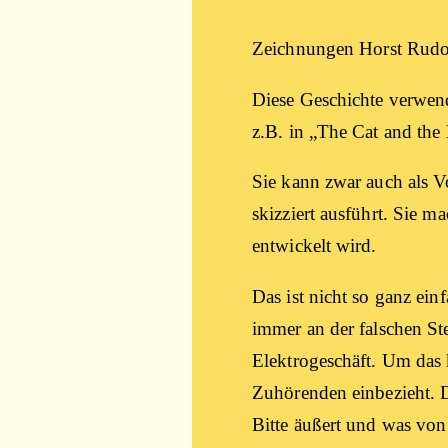
Zeich­nun­gen Horst Rud
Die­se Geschich­te ver­wen­
z.B. in „The Cat and the 
Sie kann zwar auch als Vor­
skiz­ziert aus­führt. Sie 
ent­wi­ckelt wird.
Das ist nicht so ganz ein­
immer an der fal­schen Ste
Elek­tro­ge­schäft. Um das
Zuhö­ren­den ein­be­zieht. 
Bit­te äußert und was von 