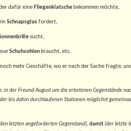
 der dafür eine
Flie­gen­klat­sche
bekom­men möchte,
 ein
Schnaps­glas
fordert,
Son­nen­bril­le
sucht,
neue
Schuh­soh­len
braucht, etc.
ja noch mehr Geschäf­te, wo er nach der Sache frag­te, un
on, in der Freund August um die erbe­te­nen Gegen­stän­de nach
er bis dahin durch­lau­fe­nen Sta­tio­nen mög­lichst gemein­sam
(den letz­ten ange­for­der­ten Gegen­stand),
damit
(der letz­te 