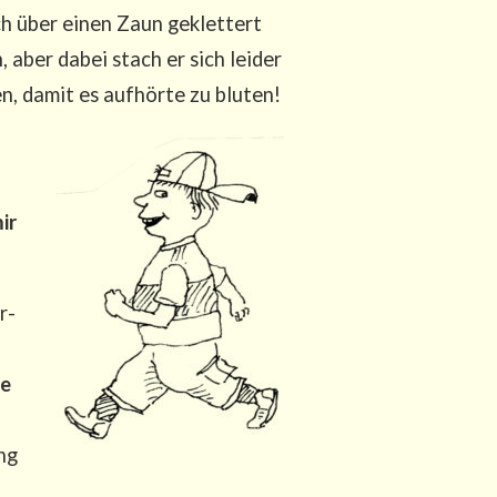
ch über einen Zaun geklet­tert
 aber dabei stach er sich lei­der
, damit es auf­hör­te zu bluten!
ir
r­
de
ing