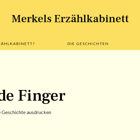
Merkels Erzählkabinett
Skip
RZÄHLKABINETT?
DIE GESCHICHTEN
to
content
de Finger
e Geschichte ausdrucken