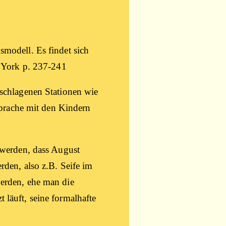
­mo­dell. Es fin­det sich
w York p. 237-241
schla­ge­nen Sta­tio­nen wie
spra­che mit den Kin­dern
r wer­den, dass August
­den, also z.B. Sei­fe im
wer­den, ehe man die
äuft, sei­ne for­mal­haf­te