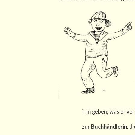
ihm geben, was er ver­
zur
Buch­händ­le­rin
, d