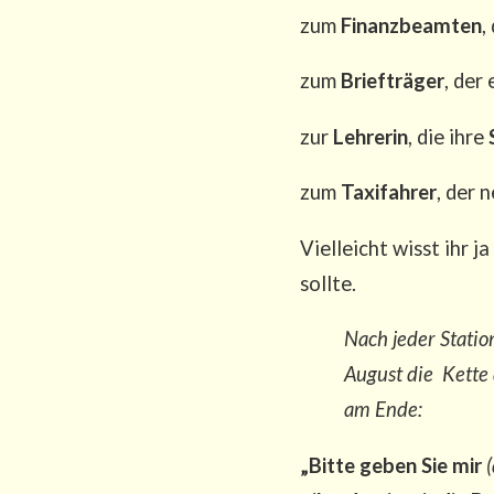
zum
Finanz­be­am­ten
,
zum
Brief­trä­ger
, der
zur
Leh­re­rin
, die ihre
zum
Taxi­fah­rer
, der 
Viel­leicht wisst ihr 
sollte.
Nach jeder Sta­ti­
August die Ket­te d
am Ende:
„Bit­te geben Sie mir