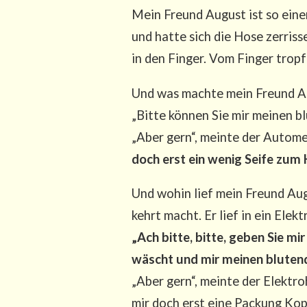
Mein Freund August ist so einer
und hat­te sich die Hose zer­ris­
in den Fin­ger. Vom Fin­ger trop
Und was mach­te mein Freund Aug
„Bit­te kön­nen Sie mir mei­nen bl
„Aber gern“, mein­te der Auto­me­c
doch erst ein wenig Sei­fe zum 
Und wohin lief mein Freund Augus
kehrt macht. Er lief in ein Elek­t
„Ach bit­te, bit­te, geben Sie m
wäscht und mir mei­nen blu­ten­d
„Aber gern“, mein­te der Elek­tro­
mir doch erst eine Packung Ko