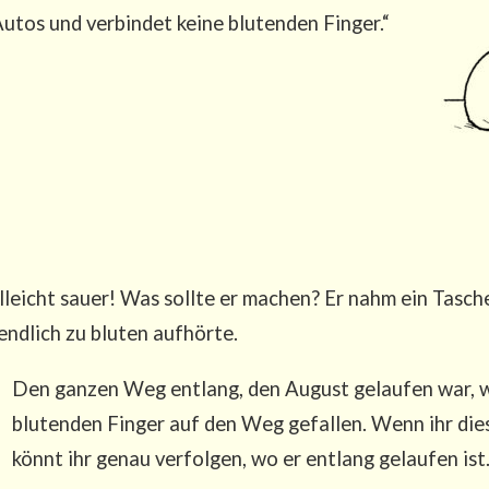
Autos und ver­bin­det kei­ne blu­ten­den Finger.“
leicht sau­er! Was soll­te er machen? Er nahm ein Tasche
end­lich zu blu­ten aufhörte.
Den gan­zen Weg ent­lang, den August gelau­fen war, w
blu­ten­den Fin­ger auf den Weg gefal­len. Wenn ihr die­
könnt ihr genau ver­fol­gen, wo er ent­lang gelau­fen ist