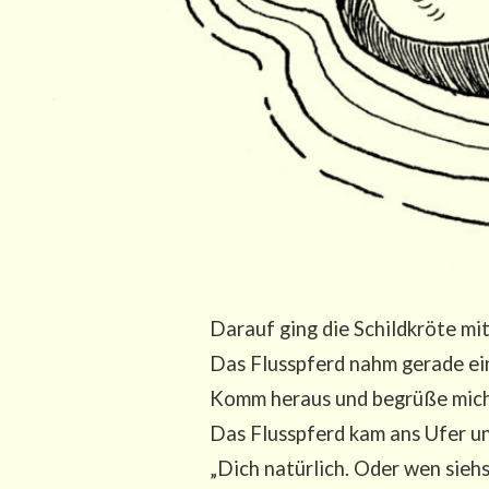
Dar­auf ging die Schild­krö­te m
Das Fluss­pferd nahm gera­de ein
Komm her­aus und begrü­ße mich
Das Fluss­pferd kam ans Ufer und
„Dich natür­lich. Oder wen siehst