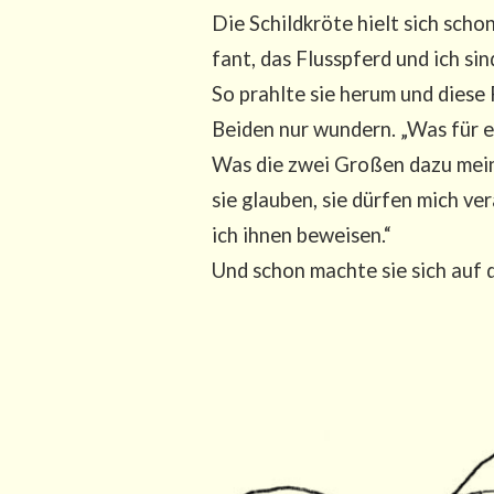
Die Schild­krö­te hielt sich scho
fant, das Fluss­pferd und ich sin
So prahl­te sie her­um und die­se
Bei­den nur wun­dern. „Was für e
Was die zwei Gro­ßen dazu mein­te
sie glau­ben, sie dür­fen mich ve
ich ihnen beweisen.“
Und schon mach­te sie sich auf 