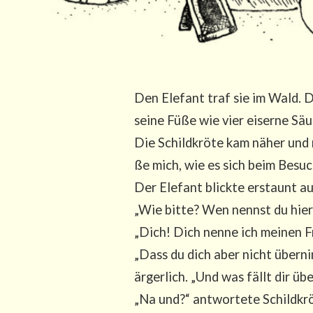
Den Ele­fant traf sie im Wald. D
sei­ne Füße wie vier eiser­ne Säu
Die Schild­krö­te kam näher und r
ße mich, wie es sich beim Besuc
Der Ele­fant blick­te erstaunt auf
„Wie bit­te? Wen nennst du hier
„Dich! Dich nen­ne ich mei­nen F
„Dass du dich aber nicht über­ni
ärger­lich. „Und was fällt dir üb
„Na und?“ ant­wor­te­te Schild­k