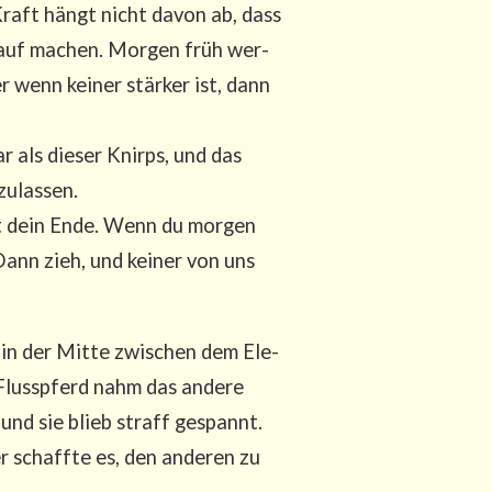
 Kraft hängt nicht davon ab, dass
rauf machen. Mor­gen früh wer­
r wenn kei­ner stär­ker ist, dann
r als die­ser Knirps, und das
nzulassen.
ist dein Ende. Wenn du mor­gen
ann zieh, und kei­ner von uns
 in der Mit­te zwi­schen dem Ele­
 Fluss­pferd nahm das ande­re
 und sie blieb straff gespannt.
r schaff­te es, den ande­ren zu