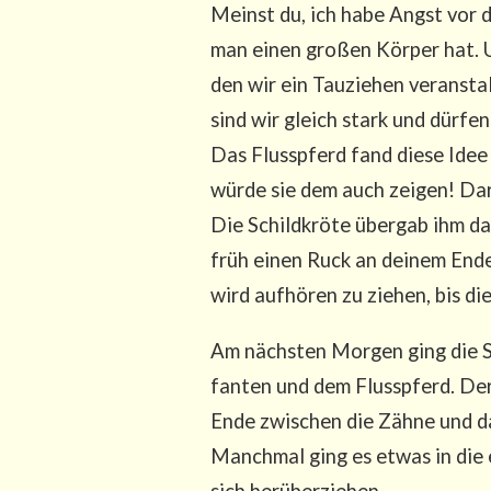
Meinst du, ich habe Angst vor de
man einen gro­ßen Kör­per hat. 
den wir ein Tau­zie­hen ver­an­sta
sind wir gleich stark und dür­fe
Das Fluss­pferd fand die­se Idee
wür­de sie dem auch zei­gen! Dar­
Die Schild­krö­te über­gab ihm d
früh einen Ruck an dei­nem Ende 
wird auf­hö­ren zu zie­hen, bis di
Am nächs­ten Mor­gen ging die Sch
fan­ten und dem Fluss­pferd. Der
Ende zwi­schen die Zäh­ne und da
Manch­mal ging es etwas in die e
sich herüberziehen.