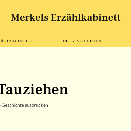
Merkels Erzählkabinett
Skip
RZÄHLKABINETT?
DIE GESCHICHTEN
to
content
 Tauziehen
e Geschichte ausdrucken