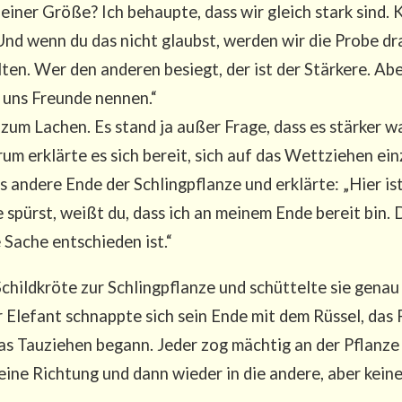
i­ner Grö­ße? Ich behaup­te, dass wir gleich stark sind.
Und wenn du das nicht glaubst, wer­den wir die Pro­be d
l­ten. Wer den ande­ren besiegt, der ist der Stär­ke­re. Abe
n uns Freun­de nennen.“
 zum Lachen. Es stand ja außer Fra­ge, dass es stär­ker wa
um erklär­te es sich bereit, sich auf das Wett­zie­hen ei
as ande­re Ende der Schling­pflan­ze und erklär­te: „Hier 
spürst, weißt du, dass ich an mei­nem Ende bereit bin. D
e Sache ent­schie­den ist.“
ild­krö­te zur Schling­pflan­ze und schüt­tel­te sie genau
 Ele­fant schnapp­te sich sein Ende mit dem Rüs­sel, das
s Tau­zie­hen begann. Jeder zog mäch­tig an der Pflan­ze
ine Rich­tung und dann wie­der in die ande­re, aber kei­ne