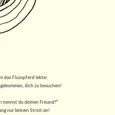
m das Fluss­pferd lebte.
n gekom­men, dich zu besu­chen!
en nennst du dei­nen Freund?“
ang nur kei­nen Streit an!