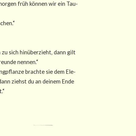
or­gen früh kön­nen wir ein Tau­
schen.“
zu sich hin­über­zieht, dann gilt
Freun­de nennen.“
ng­pflan­ze brach­te sie dem Ele­
 dann ziehst du an dei­nem Ende
.“