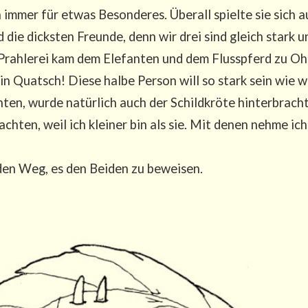
n immer für etwas Beson­de­res. Über­all spiel­te sie sich 
d die dicks­ten Freun­de, denn wir drei sind gleich stark un
 Prah­le­rei kam dem Ele­fan­ten und dem Fluss­pferd zu Oh
in Quatsch! Die­se hal­be Per­son will so stark sein wie w
n, wur­de natür­lich auch der Schild­krö­te hin­ter­bracht
r­ach­ten, weil ich klei­ner bin als sie. Mit denen neh­me 
den Weg, es den Bei­den zu beweisen.