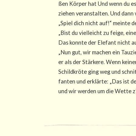
ßen Kör­per hat Und wenn du es 
zie­hen ver­an­stal­ten. Und dann
„Spiel dich nicht auf!“ mein­te d
„Bist du viel­leicht zu fei­ge, ei
Das konn­te der Ele­fant nicht auf
„Nun gut, wir machen ein Tau­zie­
er als der Stär­ke­re. Wenn kei­n
Schild­krö­te ging weg und schnit
fan­ten und erklär­te: „Das ist
und wir wer­den um die Wet­te zie