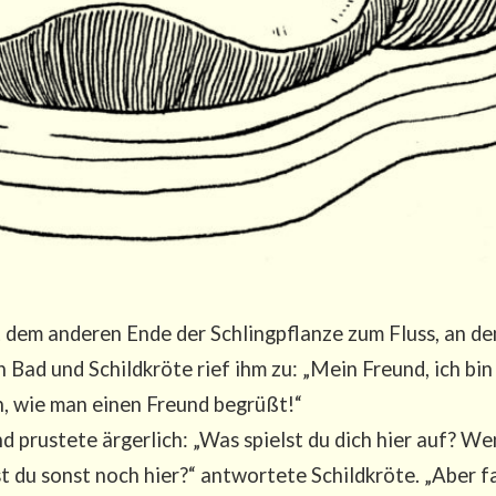
it dem ande­ren Ende der Schling­pflan­ze zum Fluss, an de
 Bad und Schild­krö­te rief ihm zu: „Mein Freund, ich bi
, wie man einen Freund begrüßt!“
 prus­te­te ärger­lich: „Was spielst du dich hier auf? W
 du sonst noch hier?“ ant­wor­te­te Schild­krö­te. „Aber f