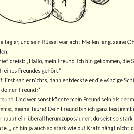
a lag er, und sein Rüs­sel war acht Mei­len lang, sei­ne
len.
ief dreist: „Hal­lo, mein Freund, ich bin gekom­men, die 
h eines Freun­des gehört.“
. Erst sah er nichts, dann ent­deck­te er die win­zi­ge Schil
 dei­nen Freund?“
reund. Und wer sonst könn­te mein Freund sein als der mä
mmst, mei­ne Teu­re! Dein Freund bin ich ganz bestimmt ni
er­haupt ein, über­all her­um­zu­po­sau­nen, du seist so sta
rö­te. „Ich bin ja auch so stark wie du! Kraft hängt nicht