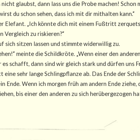
nicht glaubst, dann lass uns die Pro­be machen! Schon m
 wirst du schon sehen, dass ich mit dir mit­hal­ten kann.“
er Ele­fant. „Ich könn­te dich mit einem Fuß­tritt zerquet
nen Ver­gleich zu riskieren?“
 sich sit­zen las­sen und stimm­te wider­wil­lig zu.
hen!“ mein­te die Schild­krö­te. „Wenn einer den ande­ren 
er es schafft, dann sind wir gleich stark und dür­fen uns 
t eine sehr lan­ge Schling­pflan­ze ab. Das Ende der Schli
 dein Ende. Wenn ich mor­gen früh am andern Ende zie­he,
­hen, bis einer den ande­ren zu sich her­über­ge­zo­gen hat