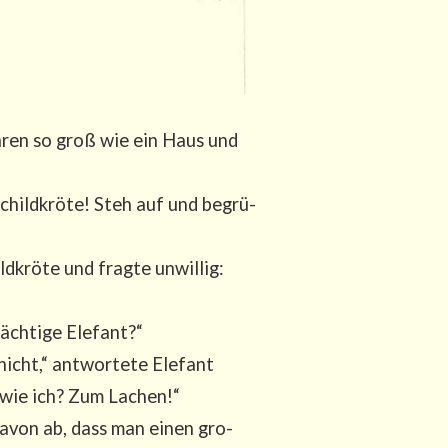
 Ohren so groß wie ein Haus und
Schild­krö­te! Steh auf und begrü­
d­krö­te und frag­te unwil­lig:
ch­ti­ge Elefant?“
cht,“ ant­wor­te­te Ele­fant
rk wie ich? Zum Lachen!“
 davon ab, dass man einen gro­