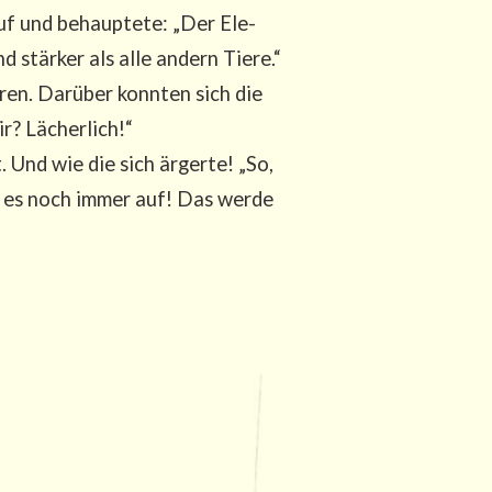
auf und behaup­te­te: „Der Ele­
d stär­ker als alle andern Tiere.“
ren. Dar­über konn­ten sich die
ir? Lächerlich!“
. Und wie die sich ärger­te! „So,
ich es noch immer auf! Das wer­de