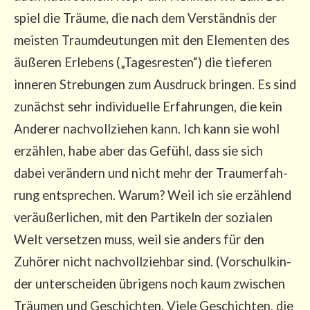
spiel die Träu­me, die nach dem Ver­ständ­nis der
meis­ten Traum­deu­tun­gen mit den Ele­men­ten des
äuße­ren Erle­bens („Tages­res­ten“) die tie­fe­ren
inne­ren Stre­bun­gen zum Aus­druck brin­gen. Es sind
zunächst sehr indi­vi­du­el­le Erfah­run­gen, die kein
Ande­rer nach­voll­zie­hen kann. Ich kann sie wohl
erzäh­len, habe aber das Gefühl, dass sie sich
dabei ver­än­dern und nicht mehr der Traum­er­fah­
rung ent­spre­chen. War­um? Weil ich sie erzäh­lend
ver­äu­ßer­li­chen, mit den Par­ti­keln der sozia­len
Welt ver­set­zen muss, weil sie anders für den
Zuhö­rer nicht nach­voll­zieh­bar sind. (Vor­schul­kin­
der unter­schei­den übri­gens noch kaum zwi­schen
Träu­men und Geschich­ten. Vie­le Geschich­ten, die