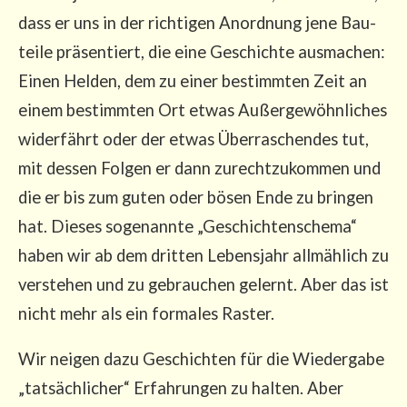
dass er uns in der rich­ti­gen Anord­nung jene Bau­
tei­le prä­sen­tiert, die eine Geschich­te aus­ma­chen:
Einen Hel­den, dem zu einer bestimm­ten Zeit an
einem bestimm­ten Ort etwas Außer­ge­wöhn­li­ches
wider­fährt oder der etwas Über­ra­schen­des tut,
mit des­sen Fol­gen er dann zurecht­zu­kom­men und
die er bis zum guten oder bösen Ende zu brin­gen
hat. Die­ses soge­nann­te „Geschich­ten­sche­ma“
haben wir ab dem drit­ten Lebens­jahr all­mäh­lich zu
ver­ste­hen und zu gebrau­chen gelernt. Aber das ist
nicht mehr als ein for­ma­les Raster.
Wir nei­gen dazu Geschich­ten für die Wie­der­ga­be
„tat­säch­li­cher“ Erfah­run­gen zu hal­ten. Aber