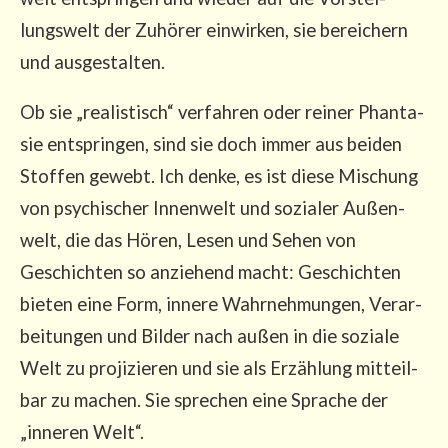
lungs­welt der Zuhö­rer ein­wir­ken, sie berei­chern
und ausgestalten.
Ob sie „rea­lis­tisch“ ver­fah­ren oder rei­ner Phan­ta­
sie ent­sprin­gen, sind sie doch immer aus bei­den
Stof­fen gewebt. Ich den­ke, es ist die­se Mischung
von psy­chi­scher Innen­welt und sozia­ler Außen­
welt, die das Hören, Lesen und Sehen von
Geschich­ten so anzie­hend macht: Geschich­ten
bie­ten eine Form, inne­re Wahr­neh­mun­gen, Ver­ar­
bei­tun­gen und Bil­der nach außen in die sozia­le
Welt zu pro­ji­zie­ren und sie als Erzäh­lung mit­teil­
bar zu machen. Sie spre­chen eine Spra­che der
„inne­ren Welt“.