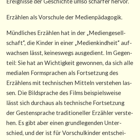
Ereig­nis­se der Geschich­te umso schär­fer hervor.
Erzäh­len als Vor­schu­le der Medienpädagogik.
Münd­li­ches Erzäh­len hat in der „Medi­en­ge­sell­
schaft“, die Kin­der in einer „Medi­en­kind­heit“ auf­
wach­sen lässt, kei­nes­wegs aus­ge­dient. Im Gegen­
teil: Sie hat an Wich­tig­keit gewon­nen, da sich alle
media­len Form­spra­chen als Fort­set­zung des
Erzäh­lens mit tech­ni­schen Mit­teln ver­ste­hen las­
sen. Die Bild­spra­che des Films bei­spiels­wei­se
lässt sich durch­aus als tech­ni­sche Fort­set­zung
der Ges­ten­spra­che tra­di­tio­nel­ler Erzäh­ler ver­ste­
hen. Es gibt aber einen grund­le­gen­den Unter­
schied, und der ist für Vor­schul­kin­der ent­schei­