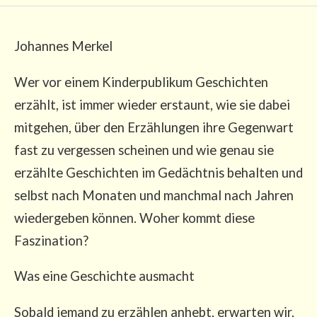
Johan­nes Merkel
Wer vor einem Kin­der­pu­bli­kum Geschich­ten
erzählt, ist immer wie­der erstaunt, wie sie dabei
mit­ge­hen, über den Erzäh­lun­gen ihre Gegen­wart
fast zu ver­ges­sen schei­nen und wie genau sie
erzähl­te Geschich­ten im Gedächt­nis behal­ten und
selbst nach Mona­ten und manch­mal nach Jah­ren
wie­der­ge­ben kön­nen. Woher kommt die­se
Faszination?
Was eine Geschich­te ausmacht
Sobald jemand zu erzäh­len anhebt, erwar­ten wir,