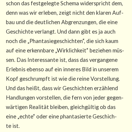
schon das fest­ge­leg­te Sche­ma wider­spricht dem,
denn was wir erle­ben, zeigt nicht den kla­ren Auf­
bau und die deut­li­chen Abgren­zun­gen, die eine
Geschich­te ver­langt. Und dann gibt es ja auch
noch die „Phan­ta­sie­ge­schich­ten“, die sich kaum
auf eine erkenn­ba­re „Wirk­lich­keit“ bezie­hen müs­
sen. Das Inter­es­san­te ist, dass das ver­gan­ge­ne
Erleb­nis eben­so auf ein inne­res Bild in unse­rem
Kopf geschrumpft ist wie die rei­ne Vor­stel­lung.
Und das heißt, dass wir Geschich­ten erzäh­lend
Hand­lun­gen vor­stel­len, die fern von jeder gegen­
wär­ti­gen Rea­li­tät blei­ben, gleich­gül­tig ob das
eine „ech­te“ oder eine phan­ta­sier­te Geschich­
te ist.