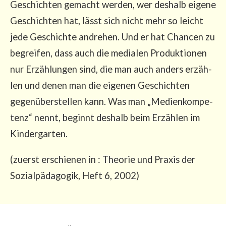
Geschich­ten gemacht wer­den, wer des­halb eige­ne
Geschich­ten hat, lässt sich nicht mehr so leicht
jede Geschich­te andre­hen. Und er hat Chan­cen zu
begrei­fen, dass auch die media­len Pro­duk­tio­nen
nur Erzäh­lun­gen sind, die man auch anders erzäh­
len und denen man die eige­nen Geschich­ten
gegen­über­stel­len kann. Was man „Medi­en­kom­pe­
tenz“ nennt, beginnt des­halb beim Erzäh­len im
Kindergarten.
(zuerst erschie­nen in : Theo­rie und Pra­xis der
Sozi­al­päd­ago­gik, Heft 6, 2002)