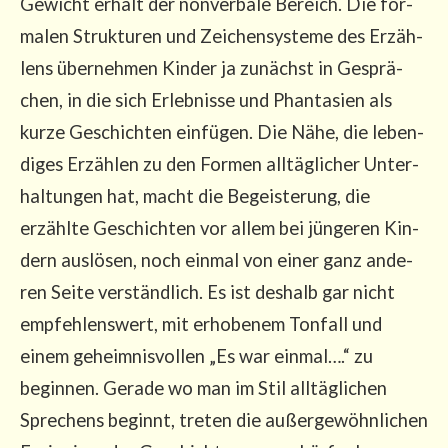
Gewicht erhält der non­ver­ba­le Bereich. Die for­
ma­len Struk­tu­ren und Zei­chen­sys­te­me des Erzäh­
lens über­neh­men Kin­der ja zunächst in Gesprä­
chen, in die sich Erleb­nis­se und Phan­ta­sien als
kur­ze Geschich­ten ein­fü­gen. Die Nähe, die leben­
di­ges Erzäh­len zu den For­men all­täg­li­cher Unter­
hal­tun­gen hat, macht die Begeis­te­rung, die
erzähl­te Geschich­ten vor allem bei jün­ge­ren Kin­
dern aus­lö­sen, noch ein­mal von einer ganz ande­
ren Sei­te ver­ständ­lich. Es ist des­halb gar nicht
emp­feh­lens­wert, mit erho­be­nem Ton­fall und
einem geheim­nis­vol­len „Es war ein­mal….“ zu
begin­nen. Gera­de wo man im Stil all­täg­li­chen
Spre­chens beginnt, tre­ten die außer­ge­wöhn­li­chen