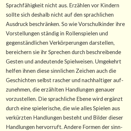
Sprach­fä­hig­keit nicht aus. Erzäh­len vor Kin­dern
soll­te sich des­halb nicht auf den sprach­li­chen
Aus­druck beschrän­ken. So wie Vor­schul­kin­der ihre
Vor­stel­lun­gen stän­dig in Rol­len­spie­len und
gegen­ständ­li­chen Ver­kör­pe­run­gen dar­stel­len,
berei­chern sie ihr Spre­chen durch beschrei­ben­de
Ges­ten und andeu­ten­de Spiel­wei­sen. Umge­kehrt
hel­fen ihnen die­se sinn­li­chen Zei­chen auch die
Geschich­ten selbst rascher und nach­hal­ti­ger auf­
zu­neh­men, die erzähl­ten Hand­lun­gen genau­er
vor­zu­stel­len. Die sprach­li­che Ebe­ne wird ergänzt
durch eine spie­le­ri­sche, die wie alles Spie­len aus
ver­kürz­ten Hand­lun­gen besteht und Bil­der die­ser
Hand­lun­gen her­vor­ruft. Ande­re For­men der sinn­