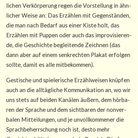
li­chen Ver­kör­pe­rung regen die Vor­stel­lung in ähn­
li­cher Wei­se an: Das Erzäh­len mit Gegen­stän­den,
die man nach Bedarf aus einer Kis­te holt, das
Erzäh­len mit Pup­pen oder auch das impro­vi­sie­ren­
de, die Geschich­te beglei­ten­de Zeich­nen (das
dann aber auf einem senk­rech­ten Pla­kat erfol­gen
soll­te, damit es alle mitbekommen).
Ges­ti­sche und spie­le­ri­sche Erzähl­wei­sen knüp­fen
auch an die all­täg­li­che Kom­mu­ni­ka­ti­on an, wo wir
uns stets auf bei­den Kanä­len äußern, dem hör­ba­
ren der Spra­che und dem sicht­ba­ren der non­ver­
ba­len Mit­tei­lun­gen, und je unvoll­kom­me­ner die
Sprach­be­herr­schung noch ist, des­to mehr