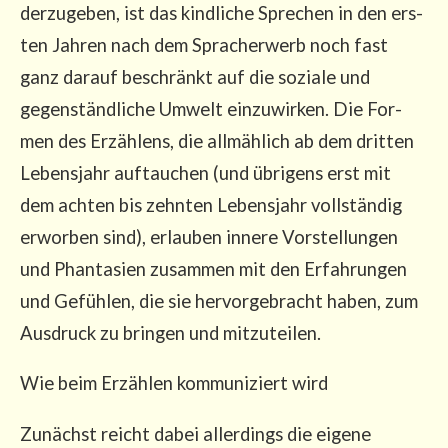
der­zu­ge­ben, ist das kind­li­che Spre­chen in den ers­
ten Jah­ren nach dem Sprach­er­werb noch fast
ganz dar­auf beschränkt auf die sozia­le und
gegen­ständ­li­che Umwelt ein­zu­wir­ken. Die For­
men des Erzäh­lens, die all­mäh­lich ab dem drit­ten
Lebens­jahr auf­tau­chen (und übri­gens erst mit
dem ach­ten bis zehn­ten Lebens­jahr voll­stän­dig
erwor­ben sind), erlau­ben inne­re Vor­stel­lun­gen
und Phan­ta­sien zusam­men mit den Erfah­run­gen
und Gefüh­len, die sie her­vor­ge­bracht haben, zum
Aus­druck zu brin­gen und mitzuteilen.
Wie beim Erzäh­len kom­mu­ni­ziert wird
Zunächst reicht dabei aller­dings die eige­ne