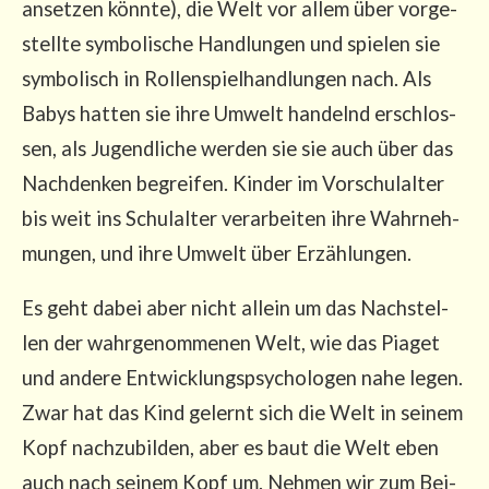
anset­zen könn­te), die Welt vor allem über vor­ge­
stell­te sym­bo­li­sche Hand­lun­gen und spie­len sie
sym­bo­lisch in Rol­len­spiel­hand­lun­gen nach. Als
Babys hat­ten sie ihre Umwelt han­delnd erschlos­
sen, als Jugend­li­che wer­den sie sie auch über das
Nach­den­ken begrei­fen. Kin­der im Vor­schul­al­ter
bis weit ins Schul­al­ter ver­ar­bei­ten ihre Wahr­neh­
mun­gen, und ihre Umwelt über Erzählungen.
Es geht dabei aber nicht allein um das Nach­stel­
len der wahr­ge­nom­me­nen Welt, wie das Pia­get
und ande­re Ent­wick­lungs­psy­cho­lo­gen nahe legen.
Zwar hat das Kind gelernt sich die Welt in sei­nem
Kopf nach­zu­bil­den, aber es baut die Welt eben
auch nach sei­nem Kopf um. Neh­men wir zum Bei­