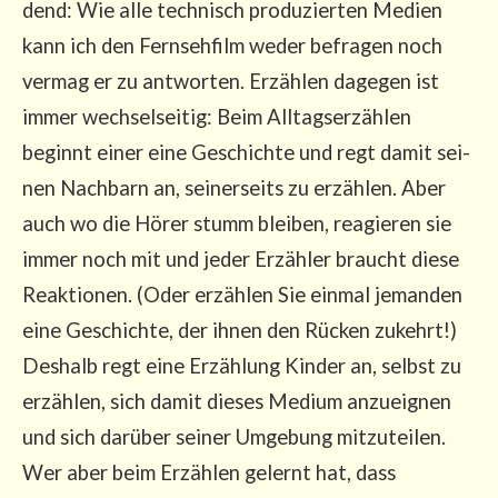
dend: Wie alle tech­nisch pro­du­zier­ten Medi­en
kann ich den Fern­seh­film weder befra­gen noch
ver­mag er zu ant­wor­ten. Erzäh­len dage­gen ist
immer wech­sel­sei­tig: Beim All­tags­er­zäh­len
beginnt einer eine Geschich­te und regt damit sei­
nen Nach­barn an, sei­ner­seits zu erzäh­len. Aber
auch wo die Hörer stumm blei­ben, reagie­ren sie
immer noch mit und jeder Erzäh­ler braucht die­se
Reak­tio­nen. (Oder erzäh­len Sie ein­mal jeman­den
eine Geschich­te, der ihnen den Rücken zukehrt!)
Des­halb regt eine Erzäh­lung Kin­der an, selbst zu
erzäh­len, sich damit die­ses Medi­um anzu­eig­nen
und sich dar­über sei­ner Umge­bung mit­zu­tei­len.
Wer aber beim Erzäh­len gelernt hat, dass