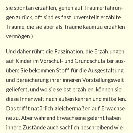
sie spon­tan erzäh­len, gehen auf Traum­er­fah­run­
gen zurück, oft sind es fast unver­stellt erzähl­te
Träu­me, die sie aber als Träu­me kaum zu erzäh­len
vermögen.)
Und daher rührt die Fas­zi­na­ti­on, die Erzäh­lun­gen
auf Kin­der im Vor­schul- und Grund­schul­al­ter aus­
üben: Sie bekom­men Stoff für die Aus­ge­stal­tung
und Berei­che­rung ihrer inne­ren Vor­stel­lungs­welt
gelie­fert, und wo sie selbst erzäh­len, kön­nen sie
die­se Innen­welt nach außen keh­ren und mit­tei­len.
Das trifft natür­lich glei­cher­ma­ßen auf Erwach­se­
ne zu. Aber wäh­rend Erwach­se­ne gelernt haben
inne­re Zustän­de auch sach­lich beschrei­bend wie­