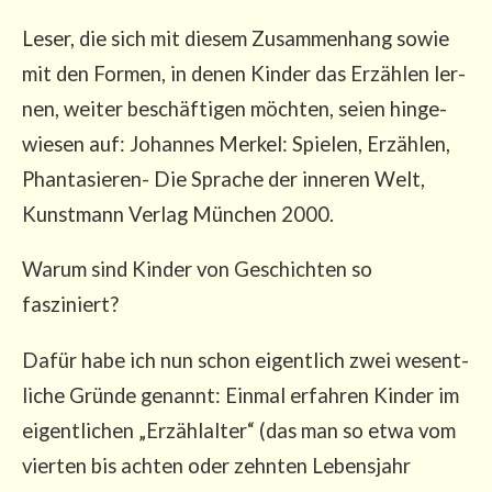
Leser, die sich mit die­sem Zusam­men­hang sowie
mit den For­men, in denen Kin­der das Erzäh­len ler­
nen, wei­ter beschäf­ti­gen möch­ten, sei­en hin­ge­
wie­sen auf: Johan­nes Mer­kel: Spie­len, Erzäh­len,
Phan­ta­sie­ren- Die Spra­che der inne­ren Welt,
Kunst­mann Ver­lag Mün­chen 2000.
War­um sind Kin­der von Geschich­ten so
fasziniert?
Dafür habe ich nun schon eigent­lich zwei wesent­
li­che Grün­de genannt: Ein­mal erfah­ren Kin­der im
eigent­li­chen „Erzähl­al­ter“ (das man so etwa vom
vier­ten bis ach­ten oder zehn­ten Lebens­jahr