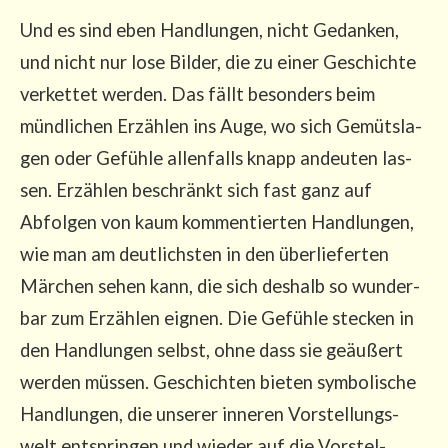
Und es sind eben Hand­lun­gen, nicht Gedan­ken,
und nicht nur lose Bil­der, die zu einer Geschich­te
ver­ket­tet wer­den. Das fällt beson­ders beim
münd­li­chen Erzäh­len ins Auge, wo sich Gemüts­la­
gen oder Gefüh­le allen­falls knapp andeu­ten las­
sen. Erzäh­len beschränkt sich fast ganz auf
Abfol­gen von kaum kom­men­tier­ten Hand­lun­gen,
wie man am deut­lichs­ten in den über­lie­fer­ten
Mär­chen sehen kann, die sich des­halb so wun­der­
bar zum Erzäh­len eig­nen. Die Gefüh­le ste­cken in
den Hand­lun­gen selbst, ohne dass sie geäu­ßert
wer­den müs­sen. Geschich­ten bie­ten sym­bo­li­sche
Hand­lun­gen, die unse­rer inne­ren Vor­stel­lungs­
welt ent­sprin­gen und wie­der auf die Vor­stel­