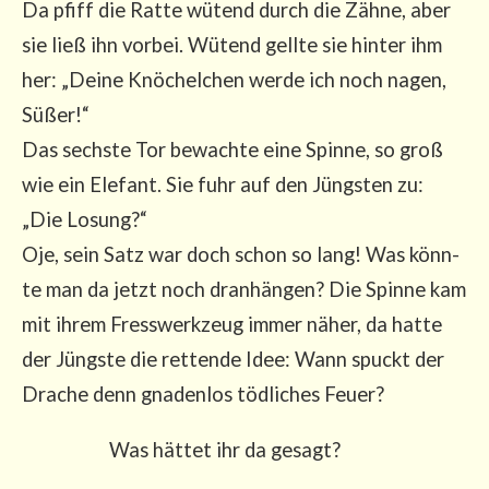
Da pfiff die Rat­te wütend durch die Zäh­ne, aber
sie ließ ihn vor­bei. Wütend gell­te sie hin­ter ihm
her: „Dei­ne Knö­chel­chen wer­de ich noch nagen,
Süßer!“
Das sechs­te Tor bewach­te eine Spin­ne, so groß
wie ein Ele­fant. Sie fuhr auf den Jüngs­ten zu:
„Die Losung?“
Oje, sein Satz war doch schon so lang! Was könn­
te man da jetzt noch dran­hän­gen? Die Spin­ne kam
mit ihrem Fress­werk­zeug immer näher, da hat­te
der Jüngs­te die ret­ten­de Idee: Wann spuckt der
Dra­che denn gna­den­los töd­li­ches Feuer?
Was hät­tet ihr da gesagt?