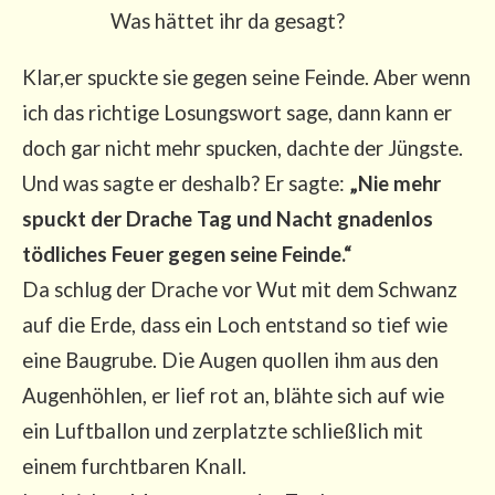
Was hät­tet ihr da gesagt?
Klar,er spuck­te sie gegen sei­ne Fein­de. Aber wenn
ich das rich­ti­ge Losungs­wort sage, dann kann er
doch gar nicht mehr spu­cken, dach­te der Jüngs­te.
Und was sag­te er des­halb? Er sag­te:
„Nie mehr
spuckt der Dra­che Tag und Nacht gna­den­los
töd­li­ches Feu­er gegen sei­ne Fein­de.“
Da schlug der Dra­che vor Wut mit dem Schwanz
auf die Erde, dass ein Loch ent­stand so tief wie
eine Bau­gru­be. Die Augen quol­len ihm aus den
Augen­höh­len, er lief rot an, bläh­te sich auf wie
ein Luft­bal­lon und zer­platz­te schließ­lich mit
einem furcht­ba­ren Knall.