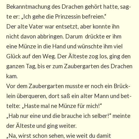
Bekannt­ma­chung des Dra­chen gehört hat­te, sag­
te er: „Ich gehe die Prin­zes­sin befrei­en.“
Der alte Vater war ent­setzt, aber konn­te ihn
nicht davon abbrin­gen. Dar­um drück­te er ihm
eine Mün­ze in die Hand und wünsch­te ihm viel
Glück auf den Weg. Der Ältes­te zog los, ging den
gan­zen Tag, bis er zum Zau­ber­gar­ten des Dra­chen
kam.
Vor dem Zau­ber­gar­ten muss­te er noch ein Brück­
lein über­que­ren, dort saß ein alter Mann und bet­
tel­te: „Has­te mal ne Mün­ze für mich!“
„Hab nur eine und die brau­che ich sel­ber!“ mein­te
der Ältes­te und ging wei­ter.
„Na, wirst schon sehen, wie weit du damit