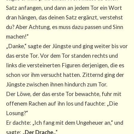
Satz anfan­gen, und dann an jedem Tor ein Wort
dran hän­gen, das dei­nen Satz ergänzt, ver­stehst
du? Aber Ach­tung, es muss dazu pas­sen und Sinn
machen!“
„Dan­ke,“ sag­te der Jüngs­te und ging wei­ter bis vor
das ers­te Tor. Vor dem Tor stan­den rechts und
links die ver­stei­ner­ten Figu­ren der­je­ni­gen, die es
schon vor ihm ver­sucht hat­ten. Zit­ternd ging der
Jüngs­te zwi­schen ihnen hin­durch zum Tor.
Der Löwe, der das ers­te Tor bewach­te, fuhr mit
offe­nem Rachen auf ihn los und fauch­te: „Die
Losung?“
Er dach­te: „Ich fang mit dem Unge­heu­er an,“ und
sag­te:
„Der Dra­che..
“