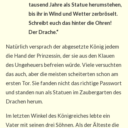
tau­send Jah­re als Sta­tue her­um­ste­hen,
bis ihr in Wind und Wet­ter zer­brö­selt.
Schreibt euch das hin­ter die Ohren!
Der Dra­che.“
Natür­lich ver­sprach der abge­setz­te König jedem
die Hand der Prin­zes­sin, der sie aus den Klau­en
des Unge­heu­ers befrei­en wür­de. Vie­le ver­such­ten
das auch, aber die meis­ten schei­ter­ten schon am
ers­ten Tor. Sie fan­den nicht das rich­ti­ge Pass­wort
und stan­den nun als Sta­tu­en im Zau­ber­gar­ten des
Dra­chen herum.
Im letz­ten Win­kel des König­rei­ches leb­te ein
Vater mit sei­nen drei Söh­nen. Als der Ältes­te die