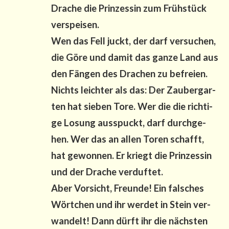
Dra­che die Prin­zes­sin zum Früh­stück
ver­spei­sen.
Wen das Fell juckt, der darf ver­su­chen,
die Göre und damit das gan­ze Land aus
den Fän­gen des Dra­chen zu befrei­en.
Nichts leich­ter als das: Der Zau­ber­gar­
ten hat sie­ben Tore. Wer die die rich­ti­
ge Losung aus­spuckt, darf durch­ge­
hen. Wer das an allen Toren schafft,
hat gewon­nen. Er kriegt die Prin­zes­sin
und der Dra­che ver­duf­tet.
Aber Vor­sicht, Freun­de! Ein fal­sches
Wört­chen und ihr wer­det in Stein ver­
wan­delt! Dann dürft ihr die nächs­ten