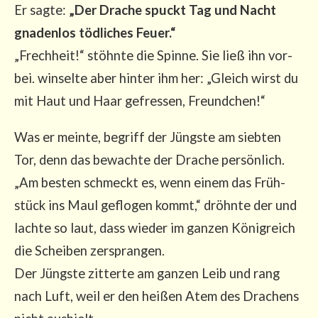
Er sag­te:
„Der Dra­che spuckt Tag und Nacht
gna­den­los töd­li­ches Feu­er.“
„Frech­heit!“ stöhn­te die Spin­ne. Sie ließ ihn vor­
bei. win­sel­te aber hin­ter ihm her: „Gleich wirst du
mit Haut und Haar gefres­sen, Freundchen!“
Was er mein­te, begriff der Jüngs­te am sieb­ten
Tor, denn das bewach­te der Dra­che per­sön­lich.
„Am bes­ten schmeckt es, wenn einem das Früh­
stück ins Maul geflo­gen kommt,“ dröhn­te der und
lach­te so laut, dass wie­der im gan­zen König­reich
die Schei­ben zer­spran­gen.
Der Jüngs­te zit­ter­te am gan­zen Leib und rang
nach Luft, weil er den hei­ßen Atem des Dra­chens