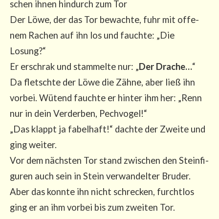
schen ihnen hin­durch zum Tor
Der Löwe, der das Tor bewach­te, fuhr mit offe­
nem Rachen auf ihn los und fauch­te: „Die
Losung?“
Er erschrak und stam­mel­te nur: „
Der Dra­che…
“
Da fletsch­te der Löwe die Zäh­ne, aber ließ ihn
vor­bei. Wütend fauch­te er hin­ter ihm her: „Renn
nur in dein Ver­der­ben, Pech­vo­gel!“
„Das klappt ja fabel­haft!“ dach­te der Zwei­te und
ging wei­ter.
Vor dem nächs­ten Tor stand zwi­schen den Stein­fi­
gu­ren auch sein in Stein ver­wan­del­ter Bru­der.
Aber das konn­te ihn nicht schre­cken, furcht­los
ging er an ihm vor­bei bis zum zwei­ten Tor.