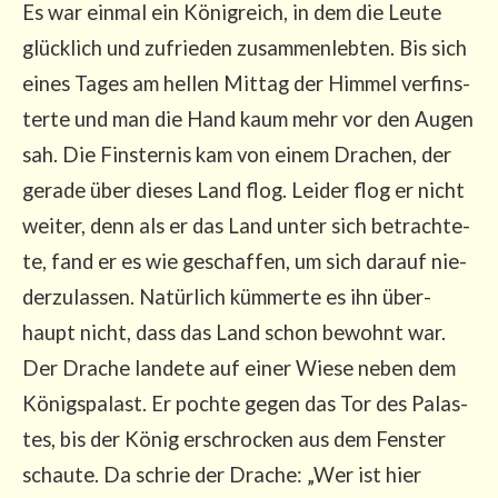
Es war ein­mal ein König­reich, in dem die Leu­te
glück­lich und zufrie­den zusam­men­leb­ten. Bis sich
eines Tages am hel­len Mit­tag der Him­mel ver­fins­
ter­te und man die Hand kaum mehr vor den Augen
sah. Die Fins­ter­nis kam von einem Dra­chen, der
gera­de über die­ses Land flog. Lei­der flog er nicht
wei­ter, denn als er das Land unter sich betrach­te­
te, fand er es wie geschaf­fen, um sich dar­auf nie­
der­zu­las­sen. Natür­lich küm­mer­te es ihn über­
haupt nicht, dass das Land schon bewohnt war.
Der Dra­che lan­de­te auf einer Wie­se neben dem
Königs­pa­last. Er poch­te gegen das Tor des Palas­
tes, bis der König erschro­cken aus dem Fens­ter
schau­te. Da schrie der Dra­che: „Wer ist hier