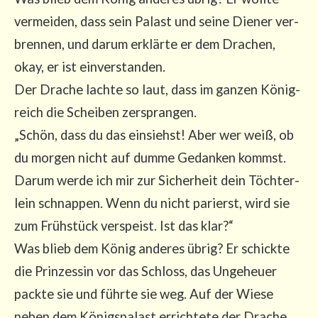
ver­mei­den, dass sein Palast und sei­ne Die­ner ver­
bren­nen, und dar­um erklär­te er dem Dra­chen,
okay, er ist ein­ver­stan­den.
Der Dra­che lach­te so laut, dass im gan­zen König­
reich die Schei­ben zer­spran­gen.
„Schön, dass du das ein­siehst! Aber wer weiß, ob
du mor­gen nicht auf dum­me Gedan­ken kommst.
Dar­um wer­de ich mir zur Sicher­heit dein Töch­ter­
lein schnap­pen. Wenn du nicht parierst, wird sie
zum Früh­stück ver­speist. Ist das klar?“
Was blieb dem König ande­res übrig? Er schick­te
die Prin­zes­sin vor das Schloss, das Unge­heu­er
pack­te sie und führ­te sie weg. Auf der Wie­se
neben dem Königs­pa­last errich­te­te der Dra­che