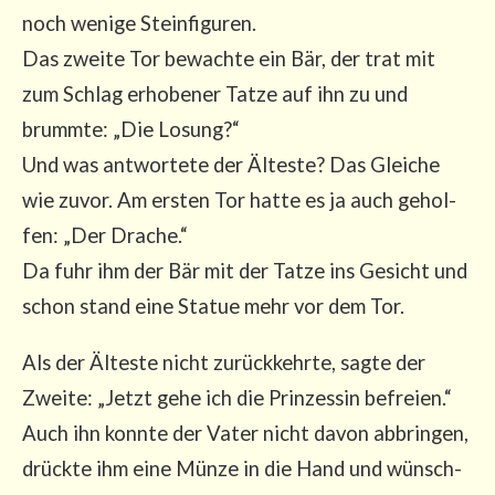
noch weni­ge Stein­fi­gu­ren.
Das zwei­te Tor bewach­te ein Bär, der trat mit
zum Schlag erho­be­ner Tat­ze auf ihn zu und
brumm­te: „Die Losung?“
Und was ant­wor­te­te der Ältes­te? Das Glei­che
wie zuvor. Am ers­ten Tor hat­te es ja auch gehol­
fen: „Der Dra­che.“
Da fuhr ihm der Bär mit der Tat­ze ins Gesicht und
schon stand eine Sta­tue mehr vor dem Tor.
Als der Ältes­te nicht zurück­kehr­te, sag­te der
Zwei­te: „Jetzt gehe ich die Prin­zes­sin befrei­en.“
Auch ihn konn­te der Vater nicht davon abbrin­gen,
drück­te ihm eine Mün­ze in die Hand und wünsch­