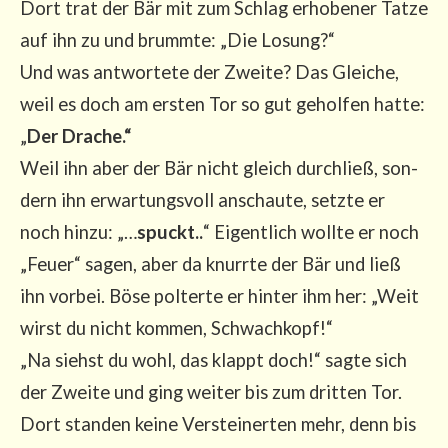
Dort trat der Bär mit zum Schlag erho­be­ner Tat­ze
auf ihn zu und brumm­te: „Die Losung?“
Und was ant­wor­te­te der Zwei­te? Das Glei­che,
weil es doch am ers­ten Tor so gut gehol­fen hat­te:
„
Der Dra­che.“
Weil ihn aber der Bär nicht gleich durch­ließ, son­
dern ihn erwar­tungs­voll anschau­te, setz­te er
noch hin­zu: „…
spuckt..
“ Eigent­lich woll­te er noch
„Feu­er“ sagen, aber da knurr­te der Bär und ließ
ihn vor­bei. Böse pol­ter­te er hin­ter ihm her: „Weit
wirst du nicht kom­men, Schwach­kopf!“
„Na siehst du wohl, das klappt doch!“ sag­te sich
der Zwei­te und ging wei­ter bis zum drit­ten Tor.
Dort stan­den kei­ne Ver­stei­ner­ten mehr, denn bis