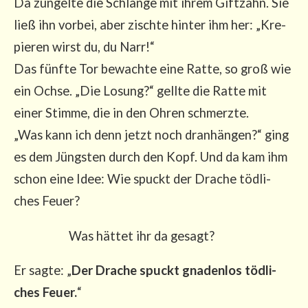
Da zün­gel­te die Schlan­ge mit ihrem Gift­zahn. Sie
ließ ihn vor­bei, aber zisch­te hin­ter ihm her: „Kre­
pie­ren wirst du, du Narr!“
Das fünf­te Tor bewach­te eine Rat­te, so groß wie
ein Och­se. „Die Losung?“ gell­te die Rat­te mit
einer Stim­me, die in den Ohren schmerz­te.
„Was kann ich denn jetzt noch dran­hän­gen?“ ging
es dem Jüngs­ten durch den Kopf. Und da kam ihm
schon eine Idee: Wie spuckt der Dra­che töd­li­
ches Feuer?
Was hät­tet ihr da gesagt?
Er sag­te: „
Der Dra­che spuckt gna­den­los töd­li­
ches Feu­er.
“