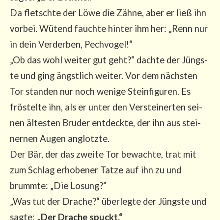
Da fletsch­te der Löwe die Zäh­ne, aber er ließ ihn
vor­bei. Wütend fauch­te hin­ter ihm her: „Renn nur
in dein Ver­der­ben, Pech­vo­gel!“
„Ob das wohl wei­ter gut geht?“ dach­te der Jüngs­
te und ging ängst­lich wei­ter. Vor dem nächs­ten
Tor stan­den nur noch weni­ge Stein­fi­gu­ren. Es
frös­tel­te ihn, als er unter den Ver­stei­ner­ten sei­
nen ältes­ten Bru­der ent­deck­te, der ihn aus stei­
ner­nen Augen anglotz­te.
Der Bär, der das zwei­te Tor bewach­te, trat mit
zum Schlag erho­be­ner Tat­ze auf ihn zu und
brumm­te: „Die Losung?“
„Was tut der Dra­che?“ über­leg­te der Jüngs­te und
sag­te:
„Der Dra­che spuckt.“