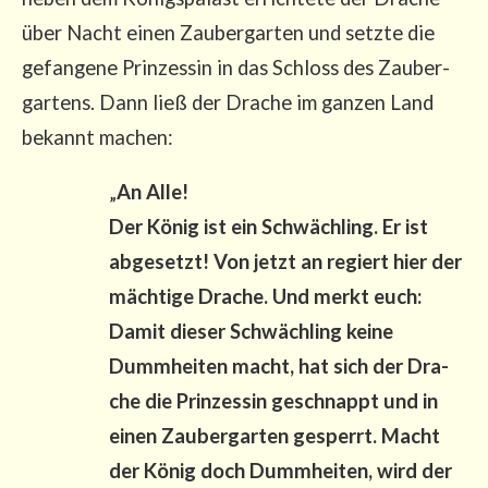
über Nacht einen Zau­ber­gar­ten und setz­te die
gefan­ge­ne Prin­zes­sin in das Schloss des Zau­ber­
gar­tens. Dann ließ der Dra­che im gan­zen Land
bekannt machen:
„
An Alle!
Der König ist ein Schwäch­ling. Er ist
abge­setzt! Von jetzt an regiert hier der
mäch­ti­ge Dra­che. Und merkt euch:
Damit die­ser Schwäch­ling kei­ne
Dumm­hei­ten macht, hat sich der Dra­
che die Prin­zes­sin geschnappt und in
einen Zau­ber­gar­ten gesperrt. Macht
der König doch Dumm­hei­ten, wird der