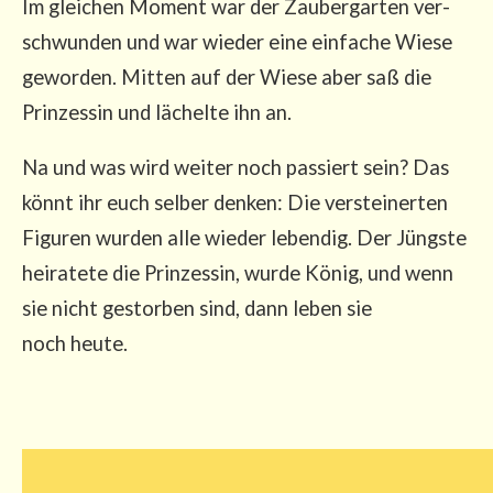
Im glei­chen Moment war der Zau­ber­gar­ten ver­
schwun­den und war wie­der eine ein­fa­che Wie­se
gewor­den. Mit­ten auf der Wie­se aber saß die
Prin­zes­sin und lächel­te ihn an.
Na und was wird wei­ter noch pas­siert sein? Das
könnt ihr euch sel­ber den­ken: Die ver­stei­ner­ten
Figu­ren wur­den alle wie­der leben­dig. Der Jüngs­te
hei­ra­te­te die Prin­zes­sin, wur­de König, und wenn
sie nicht gestor­ben sind, dann leben sie
noch heute.