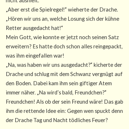
nicht aus­hielt.
„Aber erst die Spiel­re­gel!“ wie­her­te der Dra­che.
„Hören wir uns an, wel­che Losung sich der küh­ne
Ret­ter aus­ge­dacht hat!“
Mein Gott, wie konn­te er jetzt noch sei­nen Satz
erwei­tern? Es hat­te doch schon alles rein­ge­packt,
was ihm ein­ge­fal­len war!
„Na, was haben wir uns aus­ge­dacht?“ kicher­te der
Dra­che und schlug mit dem Schwanz ver­gnügt auf
den Boden. Dabei kam ihm sein gif­ti­ger Atem
immer näher. „Na wird’s bald, Freund­chen?“
Freund­chen! Als ob der sein Freund wäre! Das gab
ihm die ret­ten­de Idee ein: Gegen wen spuckt denn
der Dra­che Tag und Nacht töd­li­ches Feuer?