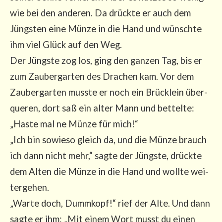
wie bei den ande­ren. Da drück­te er auch dem
Jüngs­ten eine Mün­ze in die Hand und wünsch­te
ihm viel Glück auf den Weg.
Der Jüngs­te zog los, ging den gan­zen Tag, bis er
zum Zau­ber­gar­ten des Dra­chen kam. Vor dem
Zau­ber­gar­ten muss­te er noch ein Brück­lein über­
que­ren, dort saß ein alter Mann und bet­tel­te:
„Has­te mal ne Mün­ze für mich!“
„Ich bin sowie­so gleich da, und die Mün­ze brauch
ich dann nicht mehr,“ sag­te der Jüngs­te, drück­te
dem Alten die Mün­ze in die Hand und woll­te wei­
ter­ge­hen.
„War­te doch, Dumm­kopf!“ rief der Alte. Und dann
sag­te er ihm: „Mit einem Wort musst du einen