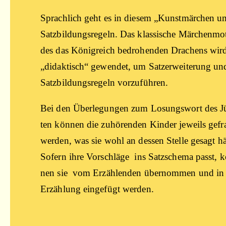
Sprach­lich geht es in die­sem „Kunst­mär­chen u
Satz­bil­dungs­re­geln. Das klas­si­sche Mär­chen­mo­
des das König­reich bedro­hen­den Dra­chens wird
„didak­tisch“ gewen­det, um Satz­er­wei­te­rung un
Satz­bil­dungs­re­geln vorzuführen.
Bei den Über­le­gun­gen zum Losungs­wort des J
ten kön­nen die zuhö­ren­den Kin­der jeweils gefr
wer­den, was sie wohl an des­sen Stel­le gesagt hät
Sofern ihre Vor­schlä­ge ins Satz­sche­ma passt, 
nen sie vom Erzäh­len­den über­nom­men und in
Erzäh­lung ein­ge­fügt werden.