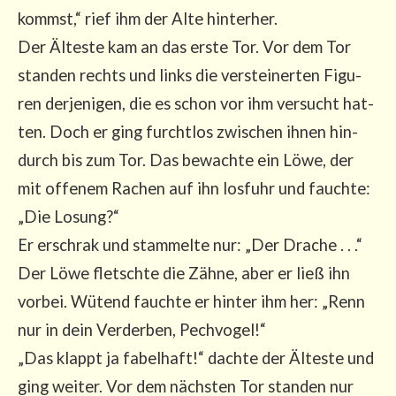
kommst,“ rief ihm der Alte hin­ter­her.
Der Ältes­te kam an das ers­te Tor. Vor dem Tor
stan­den rechts und links die ver­stei­ner­ten Figu­
ren der­je­ni­gen, die es schon vor ihm ver­sucht hat­
ten. Doch er ging furcht­los zwi­schen ihnen hin­
durch bis zum Tor. Das bewach­te ein Löwe, der
mit offe­nem Rachen auf ihn los­fuhr und fauch­te:
„Die Losung?“
Er erschrak und stam­mel­te nur: „Der Dra­che . . .“
Der Löwe fletsch­te die Zäh­ne, aber er ließ ihn
vor­bei. Wütend fauch­te er hin­ter ihm her: „Renn
nur in dein Ver­der­ben, Pech­vo­gel!“
„Das klappt ja fabel­haft!“ dach­te der Ältes­te und
ging wei­ter. Vor dem nächs­ten Tor stan­den nur