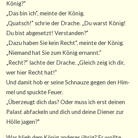
König?“
„Das bin ich“, mein­te der König.
„Quatsch!“ schrie der Dra­che. „Du warst König!
Du bist abge­setzt! Ver­stan­den?“
„Dazu haben Sie kein Recht“, mein­te der König.
„Nie­mand hat Sie zum König ernannt.“
„Recht?“ lach­te der Dra­che. „Gleich zeig ich dir,
wer hier Recht hat!“
Und damit hob er sei­ne Schnau­ze gegen den Him­
mel und spuck­te Feu­er.
„Über­zeugt dich das? Oder muss ich erst dei­nen
Palast abfa­ckeln und dich und dei­ne Die­ner zur
Höl­le jagen?“
Was blieb dem König ande­res übrig? Er woll­te