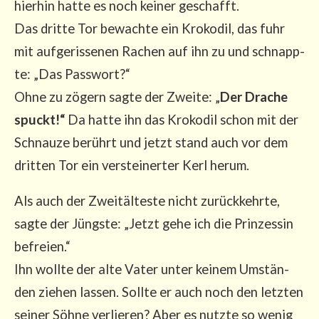
hier­hin hat­te es noch kei­ner geschafft.
Das drit­te Tor bewach­te ein Kro­ko­dil, das fuhr
mit auf­ge­ris­se­nen Rachen auf ihn zu und schnapp­
te: „Das Pass­wort?“
Ohne zu zögern sag­te der Zwei­te: „
Der Dra­che
spuckt!“
Da hat­te ihn das Kro­ko­dil schon mit der
Schnau­ze berührt und jetzt stand auch vor dem
drit­ten Tor ein ver­stei­ner­ter Kerl herum.
Als auch der Zweit­äl­tes­te nicht zurück­kehr­te,
sag­te der Jüngs­te: „Jetzt gehe ich die Prin­zes­sin
befrei­en.“
Ihn woll­te der alte Vater unter kei­nem Umstän­
den zie­hen las­sen. Soll­te er auch noch den letz­ten
sei­ner Söh­ne ver­lie­ren? Aber es nutz­te so wenig