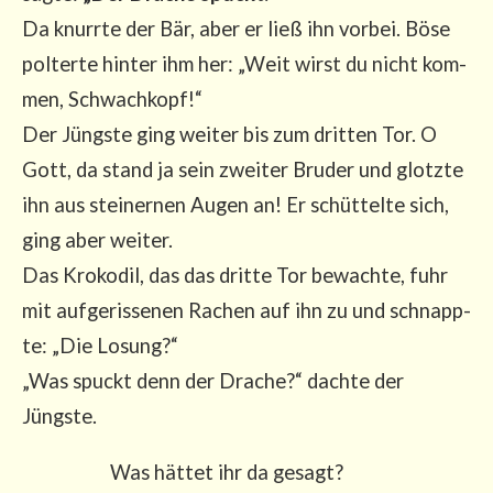
Da knurr­te der Bär, aber er ließ ihn vor­bei. Böse
pol­ter­te hin­ter ihm her: „Weit wirst du nicht kom­
men, Schwach­kopf!“
Der Jüngs­te ging wei­ter bis zum drit­ten Tor. O
Gott, da stand ja sein zwei­ter Bru­der und glotz­te
ihn aus stei­ner­nen Augen an! Er schüt­tel­te sich,
ging aber wei­ter.
Das Kro­ko­dil, das das drit­te Tor bewach­te, fuhr
mit auf­ge­ris­se­nen Rachen auf ihn zu und schnapp­
te: „Die Losung?“
„Was spuckt denn der Dra­che?“ dach­te der
Jüngste.
Was hät­tet ihr da gesagt?