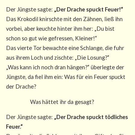
Der Jüngs­te sag­te:
„Der Dra­che spuckt Feu­er!“
Das Kro­ko­dil knirsch­te mit den Zäh­nen, ließ ihn
vor­bei, aber keuch­te hin­ter ihm her: „Du bist
schon so gut wie gefres­sen, Klei­ner!“
Das vier­te Tor bewach­te eine Schlan­ge, die fuhr
aus ihrem Loch und zisch­te: „Die Losung?“
„Was kann ich noch dran hän­gen?“ über­leg­te der
Jüngs­te, da fiel ihm ein: Was für ein Feu­er spuckt
der Drache?
Was hät­tet ihr da gesagt?
Der Jüngs­te sag­te:
„Der Dra­che spuckt töd­li­ches
Feu­er.“