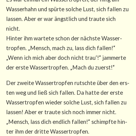
Was­ser­hahn und spür­te sol­che Lust, sich fal­len zu
las­sen. Aber er war ängst­lich und trau­te sich
nicht.
Hin­ter ihm war­te­te schon der nächs­te Was­ser­
trop­fen. „Mensch, mach zu, lass dich fal­len!“
„Wenn ich mich aber doch nicht trau‘!“ jam­mer­te
der ers­te Was­ser­trop­fen. „Mach du zuerst!“
Der zwei­te Was­ser­trop­fen rutsch­te über den ers­
ten weg und ließ sich fal­len. Da hat­te der ers­te
Was­ser­trop­fen wie­der sol­che Lust, sich fal­len zu
las­sen! Aber er trau­te sich noch immer nicht.
„Mensch, lass dich end­lich fal­len!“ schimpf­te hin­
ter ihm der drit­te Was­ser­trop­fen.