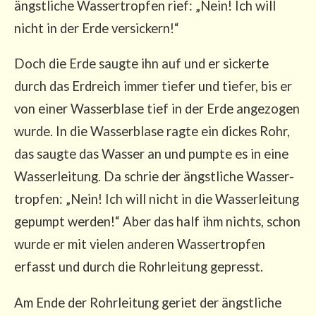
ängst­li­che Was­ser­trop­fen rief: „Nein! Ich will
nicht in der Erde versickern!“
Doch die Erde saug­te ihn auf und er sicker­te
durch das Erd­reich immer tie­fer und tie­fer, bis er
von einer Was­ser­bla­se tief in der Erde ange­zo­gen
wur­de. In die Was­ser­bla­se rag­te ein dickes Rohr,
das saug­te das Was­ser an und pump­te es in eine
Was­ser­lei­tung. Da schrie der ängst­li­che Was­ser­
trop­fen: „Nein! Ich will nicht in die Was­ser­lei­tung
gepumpt wer­den!“ Aber das half ihm nichts, schon
wur­de er mit vie­len ande­ren Was­ser­trop­fen
erfasst und durch die Rohr­lei­tung gepresst.
Am Ende der Rohr­lei­tung geriet der ängst­li­che