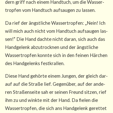
dern griff nach einem Hand­tuch, um die Was­ser­
trop­fen vom Hand­tuch auf­sau­gen zu lassen.
Da rief der ängst­li­che Was­ser­trop­fen: „Nein! Ich
will mich auch nicht vom Hand­tuch auf­sau­gen las­
sen!“ Die Hand dach­te nicht dar­an, sich auch das
Hand­ge­lenk abzu­trock­nen und der ängst­li­che
Was­ser­trop­fen konn­te sich in den fei­nen Här­chen
des Hand­ge­lenks festkrallen.
Die­se Hand gehör­te einem Jun­gen, der gleich dar­
auf auf die Stra­ße lief. Gegen­über, auf der ande­
ren Stra­ßen­sei­te sah er sei­nen Freund sit­zen, rief
ihm zu und wink­te mit der Hand. Da fie­len die
Was­ser­trop­fen, die sich ans Hand­ge­lenk geret­tet