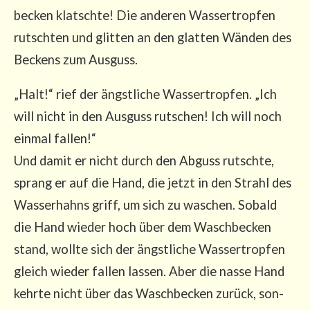
be­cken klatsch­te! Die ande­ren Was­ser­trop­fen
rutsch­ten und glit­ten an den glat­ten Wän­den des
Beckens zum Ausguss.
„Halt!“ rief der ängst­li­che Was­ser­trop­fen. „Ich
will nicht in den Aus­guss rut­schen! Ich will noch
ein­mal fal­len!“
Und damit er nicht durch den Abguss rutsch­te,
sprang er auf die Hand, die jetzt in den Strahl des
Was­ser­hahns griff, um sich zu waschen. Sobald
die Hand wie­der hoch über dem Wasch­be­cken
stand, woll­te sich der ängst­li­che Was­ser­trop­fen
gleich wie­der fal­len las­sen. Aber die nas­se Hand
kehr­te nicht über das Wasch­be­cken zurück, son­