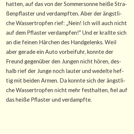
hat­ten, auf das von der Som­mer­son­ne hei­ße Stra­
ßen­pflas­ter und ver­dampf­ten. Aber der ängst­li­
che Was­ser­trop­fen rief: „Nein! Ich will auch nicht
auf dem Pflas­ter ver­damp­fen!“ Und er krall­te sich
an die fei­nen Här­chen des Hand­ge­lenks. Weil
aber gera­de ein Auto vor­bei­fuhr, konn­te der
Freund gegen­über den Jun­gen nicht hören, des­
halb rief der Jun­ge noch lau­ter und wedel­te hef­
tig mit bei­den Armen. Da konn­te sich der ängst­li­
che Was­ser­trop­fen nicht mehr fest­hal­ten, fiel auf
das hei­ße Pflas­ter und verdampfte.