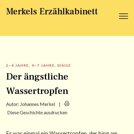
Merkels Erzählkabinett
2–4 JAHRE
,
4–7 JAHRE
,
DINGE
Der ängstliche
Wassertropfen
Autor:
Johannes Merkel
|
Diese Geschichte ausdrucken
Es war ein­mal ein Was­ser­trop­fen, der hing am