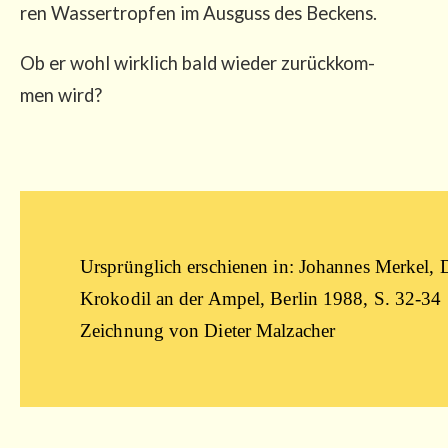
ren Was­ser­trop­fen im Aus­guss des Beckens.
Ob er wohl wirk­lich bald wie­der zurück­kom­
men wird?
Ursprüng­lich erschie­nen in: Johan­nes Mer­kel, 
Kro­ko­dil an der Ampel, Ber­lin 1988, S. 32-34
Zeich­nung von Die­ter Malzacher