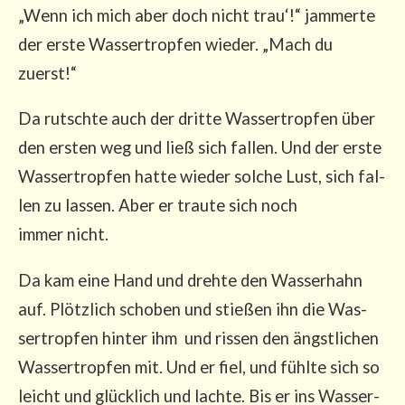
„Wenn ich mich aber doch nicht trau‘!“ jam­mer­te
der ers­te Was­ser­trop­fen wie­der. „Mach du
zuerst!“
Da rutsch­te auch der drit­te Was­ser­trop­fen über
den ers­ten weg und ließ sich fal­len. Und der ers­te
Was­ser­trop­fen hat­te wie­der sol­che Lust, sich fal­
len zu las­sen. Aber er trau­te sich noch
immer nicht.
Da kam eine Hand und dreh­te den Was­ser­hahn
auf. Plötz­lich scho­ben und stie­ßen ihn die Was­
ser­trop­fen hin­ter ihm und ris­sen den ängst­li­chen
Was­ser­trop­fen mit. Und er fiel, und fühl­te sich so
leicht und glück­lich und lach­te. Bis er ins Was­ser­