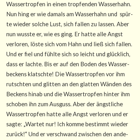
Was­ser­trop­fen in einen trop­fen­den Was­ser­hahn.
Nun hing er wie damals am Was­ser­hahn und spür­
te wie­der sol­che Lust, sich fal­len zu las­sen. Aber
nun wuss­te er, wie es ging. Er hat­te alle Angst
ver­lo­ren, lös­te sich vom Hahn und ließ sich fal­len.
Und er fiel und fühl­te sich so leicht und glück­lich,
dass er lach­te. Bis er auf den Boden des Was­ser­
be­ckens klatsch­te! Die Was­ser­trop­fen vor ihm
rutsch­ten und glit­ten an den glat­ten Wän­den des
Beckens hin­ab und die Was­ser­trop­fen hin­ter ihm
scho­ben ihn zum Aus­guss. Aber der ängst­li­che
Was­ser­trop­fen hat­te alle Angst ver­lo­ren und er
sag­te: „War­tet nur! Ich kom­me bestimmt wie­der
zurück!“ Und er ver­schwand zwi­schen den ande­