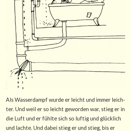
Als Was­ser­dampf wur­de er leicht und immer leich­
ter. Und weil er so leicht gewor­den war, stieg er in
die Luft und er fühl­te sich so luf­tig und glück­lich
und lach­te. Und dabei stieg er und stieg, bis er