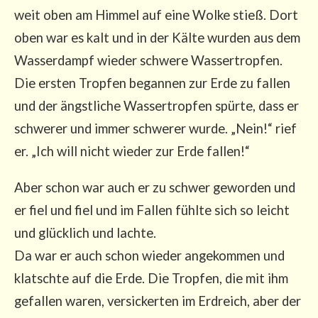
weit oben am Him­mel auf eine Wol­ke stieß. Dort
oben war es kalt und in der Käl­te wur­den aus dem
Was­ser­dampf wie­der schwe­re Was­ser­trop­fen.
Die ers­ten Trop­fen began­nen zur Erde zu fal­len
und der ängst­li­che Was­ser­trop­fen spür­te, dass er
schwe­rer und immer schwe­rer wur­de. „Nein!“ rief
er. „Ich will nicht wie­der zur Erde fallen!“
Aber schon war auch er zu schwer gewor­den und
er fiel und fiel und im Fal­len fühl­te sich so leicht
und glück­lich und lach­te.
Da war er auch schon wie­der ange­kom­men und
klatsch­te auf die Erde. Die Trop­fen, die mit ihm
gefal­len waren, ver­si­cker­ten im Erd­reich, aber der